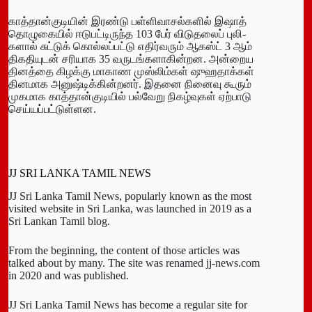
காத்­தான்­கு­டியின் இரண்டு பள்­ளி­வா­சல்­களில் இஷாத்
தொழு­கையில் ஈடு­பட்­டி­ருந்த 103 பேர் விடு­தலைப் புலி­
களால் சுட்டுக் கொல்­லப்­பட்டு ­எதிர்வரும் ஆகஸ்ட் 3 ஆம்
திகதியுடன் சரி­யாக 35 வரு­டங்­க­ளா­கின்­றன. அன்­றைய
தினத்தை கிழக்கு மாகாண முஸ்­லிம்கள் ஷுஹ­தாக்கள்
தின­மாக அனுஷ்­டிக்­கின்­றனர். இதனை நினைவு கூரும்
முக­மாக காத்­தான்­கு­டியில் பல்வேறு நிகழ்­வுகள் ஏற்­பாடு
செய்­யப்­பட்­டுள்­ளன.
JJ SRI LANKA TAMIL NEWS
JJ Sri Lanka Tamil News, popularly known as the most
visited website in Sri Lanka, was launched in 2019 as a
Sri Lankan Tamil blog.
From the beginning, the content of those articles was
talked about by many. The site was renamed jj-news.com
in 2020 and was published.
JJ Sri Lanka Tamil News has become a regular site for