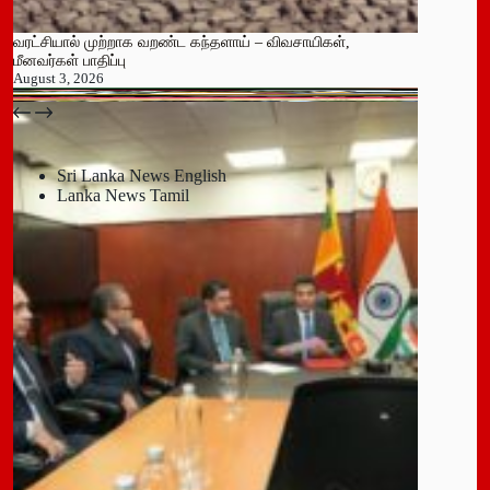
வரட்சியால் முற்றாக வறண்ட கந்தளாய் – விவசாயிகள்,
மீனவர்கள் பாதிப்பு
August 3, 2026
பதுளை மாநகர சபையின் NPP உறுப்பினர் திடீர் ராஜினாமா!
July 14, 2026
Sri Lanka News English
Lanka News Tamil
Leave a Reply
You must be
logged in
to post a comment.