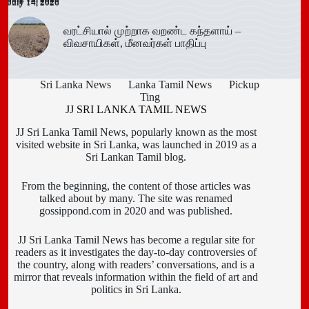
July 14, 2026
July 14, 2026
July 14, 2026
வரட்சியால் முற்றாக வறண்ட கந்தளாய் –
விவசாயிகள், மீனவர்கள் பாதிப்பு
Sri Lanka News
Lanka Tamil News
Pickup
Ting
JJ SRI LANKA TAMIL NEWS
JJ Sri Lanka Tamil News, popularly known as the most
visited website in Sri Lanka, was launched in 2019 as a
Sri Lankan Tamil blog.
From the beginning, the content of those articles was
talked about by many. The site was renamed
gossippond.com in 2020 and was published.
JJ Sri Lanka Tamil News has become a regular site for
readers as it investigates the day-to-day controversies of
the country, along with readers’ conversations, and is a
mirror that reveals information within the field of art and
politics in Sri Lanka.