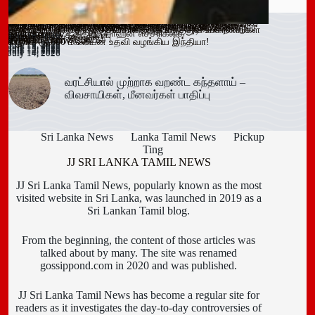
ஓகஸ்ட் நடுப்பகுதி வரை அபாயம் – வவுனியாவிலும் 67 பேருக்கு
இளைஞர்களை போதைக்கு இட்டுச் செல்லும் சமூக ஊடக
காலி சிறையை குறிவைத்து போதைப்பொருள் கடத்தல் முயற்சி
வவுனியா மாநகர முதல்வரை பதவி நீக்கும் வர்த்தமானிக்கு
கந்தளாயில் பொலிஸ் விசேட சோதனை!
வவுனியா – போகஸ்வெவ வீதி (B442) அபிவிருத்திப் பணிகள்
அரச அதிகாரிகளுக்கான விடுமுறை விதிகளில் திருத்தம்;
மஸ்கெலியா பொலிஸ் பிரிவில் போதைப்பொருளுடன் இருவர்
பூநகரி பிரதேச செயலகத்தின் புதிய உதவிப் பிரதேச செயலாளர்
யாழ். மாவட்ட கல்வி அபிவிருத்தி உப குழுக் கூட்டம்!
புதுக்குடியிருப்பு பாடசாலையில் பதற்றம்; சக மாணவர்களை
கல்வயல் நுணாவில் வீதியின் பாலத்திற்கான அடிக்கல் நாட்டும்
தெனியாய ஆரம்ப வைத்தியசாலைக்கு மருத்துவ உபகரணங்கள்
டெங்கு உறுதி
விளம்பரங்கள் – அஜித் ரொஹன எச்சரிக்கை
முறியடிப்பு
இடைக்காலத் தடை நீடிப்பு
July 15, 2026
ஆரம்பம்!
அமைச்சரவை ஒப்புதல்
கைது!
கடமையேற்பு!
July 15, 2026
தாக்கிய மூவர் சிறையில்
Trending now
விழா!
வழங்க ரூ.600 மில்லியன் உதவி வழங்கிய இந்தியா!
July 16, 2026
July 15, 2026
July 15, 2026
July 15, 2026
July 15, 2026
July 15, 2026
July 15, 2026
July 15, 2026
July 14, 2026
July 14, 2026
July 14, 2026
வரட்சியால் முற்றாக வறண்ட கந்தளாய் –
விவசாயிகள், மீனவர்கள் பாதிப்பு
Sri Lanka News
Lanka Tamil News
Pickup
Ting
JJ SRI LANKA TAMIL NEWS
JJ Sri Lanka Tamil News, popularly known as the most
visited website in Sri Lanka, was launched in 2019 as a
Sri Lankan Tamil blog.
From the beginning, the content of those articles was
talked about by many. The site was renamed
gossippond.com in 2020 and was published.
JJ Sri Lanka Tamil News has become a regular site for
readers as it investigates the day-to-day controversies of