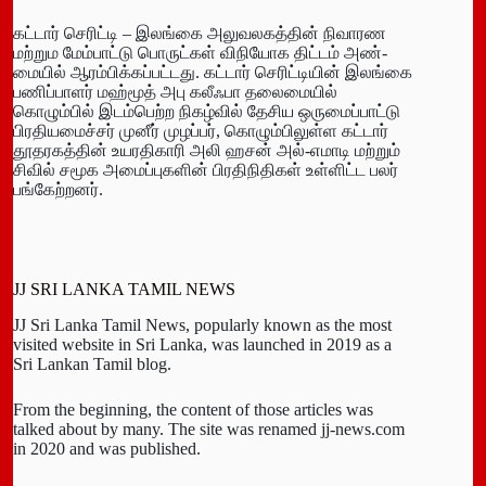
கட்டார் செரிட்டி – இலங்கை அலு­வ­ல­கத்தின் நிவா­ரண
மற்­றும மேம்­பாட்டு பொருட்கள் விநி­யோக திட்டம் அண்­
மையில் ஆரம்­பிக்­கப்­பட்­டது. கட்டார் செரிட்­டியின் இலங்கை
பணிப்­பாளர் மஹ்மூத் அபு கலீஃபா தலை­மையில்
கொழும்பில் இடம்­பெற்ற நிகழ்வில் தேசிய ஒரு­மைப்­பாட்டு
பிரதியமைச்சர் முனீர் முழப்பர், கொழும்­பி­லுள்ள கட்டார்
தூத­ர­கத்தின் உயரதி­காரி அலி ஹசன் அல்-­எ­மாடி மற்றும்
சிவில் சமூக அமைப்­பு­களின் பிர­தி­நி­திகள் உள்­ளிட்ட பலர்
பங்­கேற்­றனர்.
JJ SRI LANKA TAMIL NEWS
JJ Sri Lanka Tamil News, popularly known as the most
visited website in Sri Lanka, was launched in 2019 as a
Sri Lankan Tamil blog.
From the beginning, the content of those articles was
talked about by many. The site was renamed jj-news.com
in 2020 and was published.