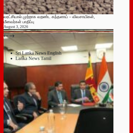
வரட்சியால் முற்றாக வறண்ட கந்தளாய் – விவசாயிகள்,
மீனவர்கள் பாதிப்பு
August 3, 2026
பதுளை மாநகர சபையின் NPP உறுப்பினர் திடீர் ராஜினாமா!
July 14, 2026
Sri Lanka News English
Lanka News Tamil
Leave a Reply
You must be
logged in
to post a comment.