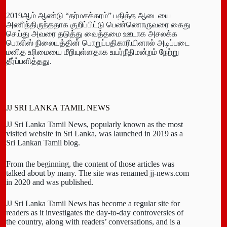
2019ஆம் ஆண்டு “தர்­ம­சக்­கரம்” பதித்த ஆடையை
அணிந்­தி­ருந்த­தாக குறிப்­பிட்டு பெண்­ணொ­ரு­வரை கைது
செய்து அவரை தடுத்து வைத்­தமை ஊடாக அச­லக்க
பொலிஸ் நிலை­யத்தின் பொறுப்­ப­தி­காரியினால் அடிப்­படை
மனித உரி­மையை மீறி­யுள்­ள­தாக உயர்­நீ­தி­மன்றம் நேற்று
தீர்ப்­ப­ளித்­தது.
JJ SRI LANKA TAMIL NEWS
JJ Sri Lanka Tamil News, popularly known as the most
visited website in Sri Lanka, was launched in 2019 as a
Sri Lankan Tamil blog.
From the beginning, the content of those articles was
talked about by many. The site was renamed jj-news.com
in 2020 and was published.
JJ Sri Lanka Tamil News has become a regular site for
readers as it investigates the day-to-day controversies of
the country, along with readers’ conversations, and is a