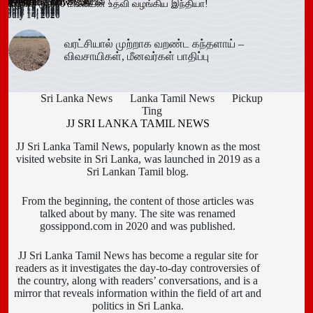
July 15, 2026
தாக்கிய மூவர் சிறையில்
Trending now
விழா!
வழங்க ரூ.600 மில்லியன் உதவி வழங்கிய இந்தியா!
July 16, 2026
July 15, 2026
July 15, 2026
July 15, 2026
July 15, 2026
July 15, 2026
July 15, 2026
July 15, 2026
July 14, 2026
July 14, 2026
July 14, 2026
வரட்சியால் முற்றாக வறண்ட கந்தளாய் –
விவசாயிகள், மீனவர்கள் பாதிப்பு
Sri Lanka News
Lanka Tamil News
Pickup
Ting
JJ SRI LANKA TAMIL NEWS
JJ Sri Lanka Tamil News, popularly known as the most
visited website in Sri Lanka, was launched in 2019 as a
Sri Lankan Tamil blog.
From the beginning, the content of those articles was
talked about by many. The site was renamed
gossippond.com in 2020 and was published.
JJ Sri Lanka Tamil News has become a regular site for
readers as it investigates the day-to-day controversies of
the country, along with readers’ conversations, and is a
mirror that reveals information within the field of art and
politics in Sri Lanka.