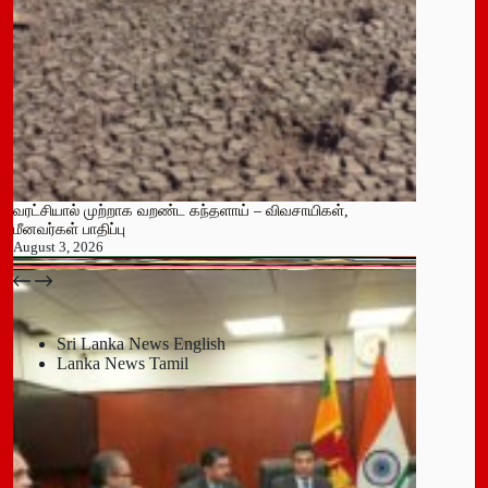
வரட்சியால் முற்றாக வறண்ட கந்தளாய் – விவசாயிகள்,
மீனவர்கள் பாதிப்பு
August 3, 2026
பதுளை மாநகர சபையின் NPP உறுப்பினர் திடீர் ராஜினாமா!
July 14, 2026
Sri Lanka News English
Lanka News Tamil