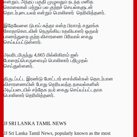
என்றும், அந்தப் பகுதி முழுவதும் நடந்த மனித
கொலைகள் மற்றும் பல குற்றச் செயல்களுடன்
தொடர்புடையவர் என்றும் பொலிஸார் தெரிவித்தனர்.
இதேவேளை டுபாய் சுத்தா என்ற பிரசாத் சதுரங்க
கோதாகொடவின் நெருங்கிய உதவியாளர் ஒருவர்
பாணந்துறை குற்ற விசாரணை பிரிவால் கைது
செய்யப்பட்டுள்ளார்.
அவரிடமிருந்து 4,665 மில்லிகிராம் ஐஸ்
போதைப்பொருளையும் பொலிஸார் பறிமுதல்
செய்துள்ளனர்.
திருடப்பட்ட இரண்டு மோட்டார் சைக்கிள்கள் தொடர்பான
விசாரணையின் போது தெரியவந்த தகவல்களின்
அடிப்படையில் சந்தேக நபர் கைது செய்யப்பட்டதாக
பொலிஸார் தெரிவித்தனர்.
JJ SRI LANKA TAMIL NEWS
JJ Sri Lanka Tamil News, popularly known as the most