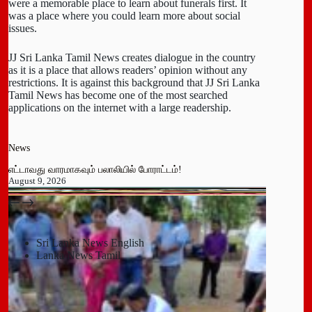
were a memorable place to learn about funerals first. It
was a place where you could learn more about social
issues.
JJ Sri Lanka Tamil News creates dialogue in the country
as it is a place that allows readers’ opinion without any
restrictions. It is against this background that JJ Sri Lanka
Tamil News has become one of the most searched
applications on the internet with a large readership.
News
எட்டாவது வாரமாகவும் பலாலியில் போராட்டம்!
August 9, 2026
பதுளை மாநகர சபையின் NPP உறுப்பினர் திடீர் ராஜினாமா!
July 14, 2026
Sri Lanka News English
Lanka News Tamil