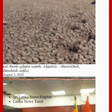
வரட்சியால் முற்றாக வறண்ட கந்தளாய் – விவசாயிகள்,
மீனவர்கள் பாதிப்பு
August 3, 2026
பதுளை மாநகர சபையின் NPP உறுப்பினர் திடீர் ராஜினாமா!
July 14, 2026
Sri Lanka News English
Lanka News Tamil