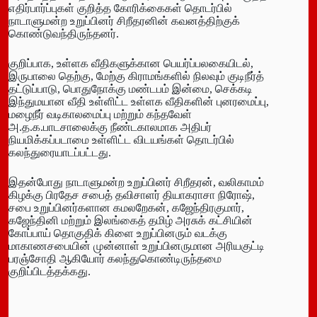
எதிர்பார்ப்புகள் குறித்த கோரிக்கைகள் தொடர்பில்
நாடாளுமன்ற உறுப்பினர் சிறீதரனின் கவனத்திற்குக்
கொண்டுவந்திருந்தனர்.
குறிப்பாக, உள்ளக வீதிகளுக்கான பெயர்ப்பலகையிடல்,
இருபாலை தெற்கு, மேற்கு கிராமங்களில் நிலவும் குடிநீர்த்
தட்டுப்பாடு, பொதுநோக்கு மண்டபம் இன்மை, செக்கடி
இந்துமயான வீதி உள்ளிட்ட உள்ளக வீதிகளின் புனரமைப்பு,
மழைநீர் வடிகாலமைப்பு மற்றும் கந்தவேள்
அ.த.க.பாடசாலைக்கு நீண்டகாலமாக அதிபர்
நியமிக்கப்படாமை உள்ளிட்ட விடயங்கள் தொடர்பில்
கலந்துரையாடப்பட்டது.
இதன்போது நாடாளுமன்ற உறுப்பினர் சிறீதரன், வலிகாமம்
கிழக்கு பிரதேச சபைத் தவிசாளர் தியாகராசா நிரோஷ்,
சபை உறுப்பினர்களான கமலறேகன், கஜேந்திரகுமார்,
கஜேந்தினி மற்றும் இலங்கைத் தமிழ் அரசுக் கட்சியின்
கோப்பாய் தொகுதிக் கிளை உறுப்பினரும் வடக்கு
மாகாணசபையின் முன்னாள் உறுப்பினருமான அரியகுட்டி
பரஞ்சோதி ஆகியோர் கலந்துகொண்டிருந்தமை
குறிப்பிடத்தக்கது.