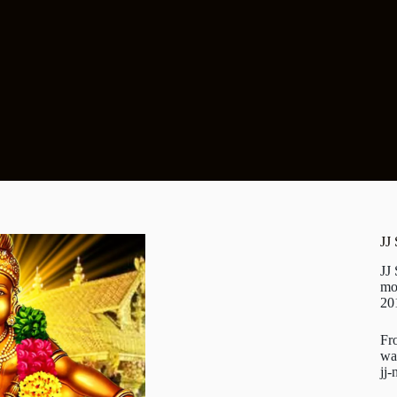
JJ
JJ
mo
20
Fr
wa
jj