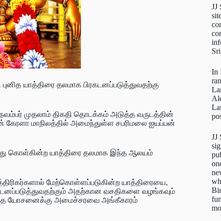
JJ
sit
con
con
inf
Sr
In
ra
புனித யாத்திரை தலமாக பிரகடனப்படுத்துவதற்கு
La
Al
La
வம்பர் முதலாம் திகதி தொடக்கம் அடுத்த வருடத்தின்
pos
ன் கேரளா மாநிலத்தில் அமைந்துள்ள சபரிமலை ஐயப்பன்
JJ
sig
ந்து கொள்கின்ற யாத்திரை தலமாக இந்த ஆலயம்
pu
on
new
wh
திரிகர்களால் மேற்கொள்ளப்படுகின்ற யாத்திரையை,
Bi
ரகடனப்படுத்துவதற்கும் அதற்கான வசதிகளை வழங்கவும்
fun
்பித்த யோசனைக்கு அமைச்சரவை அங்கீகாரம்
mo