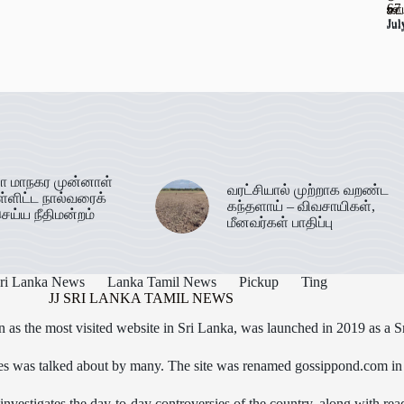
67
ஊட
கடத
Jul
Jul
Jul
ா மாநகர முன்னாள்
வரட்சியால் முற்றாக வறண்ட
ள்ளிட்ட நால்வரைக்
கந்தளாய் – விவசாயிகள்,
ெய்ய நீதிமன்றம்
மீனவர்கள் பாதிப்பு
ri Lanka News
Lanka Tamil News
Pickup
Ting
JJ SRI LANKA TAMIL NEWS
as the most visited website in Sri Lanka, was launched in 2019 as a S
icles was talked about by many. The site was renamed gossippond.com i
nvestigates the day-to-day controversies of the country, along with read