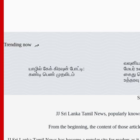
Trending now
வவுனிய
யாழில் கேக் கிரவுன் போட்டி:
மேயர் உ
கண்டி பெண் முதலிடம்
கைது ச
உத்தரவு
S
JJ Sri Lanka Tamil News, popularly known 
From the beginning, the content of those art
JJ Sri Lanka Tamil News has become a regular site for readers as it i