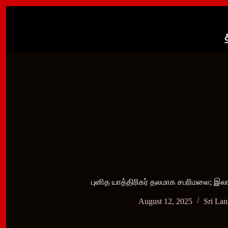
Skip
to
content
புனித யாத்திரிகர் தலமாக சபரிமலை; இல
August 12, 2025
Sri La