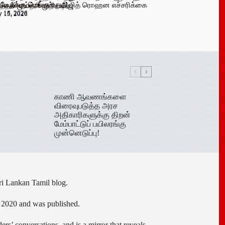
 பேருக்கு டெங்கு உறுதி
க விளம்பரங்கள் – அஜித் ரொஹன எச்சரிக்கை
்தல் முயற்சி முறியடிப்பு
y 16, 2026
y 15, 2026
y 15, 2026
காணி ஆவணங்களை
விரைவுபடுத்த அரச
அதிகாரிகளுக்கு திறன்
மேம்பாட்டுப் பயிலரங்கு
முன்னெடுப்பு!
ri Lankan Tamil blog.
n 2020 and was published.
ers’ conversations, and is a mirror that reveals