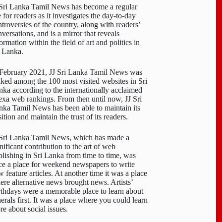
 Sri Lanka Tamil News has become a regular
e for readers as it investigates the day-to-day
troversies of the country, along with readers’
versations, and is a mirror that reveals
ormation within the field of art and politics in
i Lanka.
 February 2021, JJ Sri Lanka Tamil News was
nked among the 100 most visited websites in Sri
nka according to the internationally acclaimed
exa web rankings. From then until now, JJ Sri
nka Tamil News has been able to maintain its
ition and maintain the trust of its readers.
 Sri Lanka Tamil News, which has made a
nificant contribution to the art of web
blishing in Sri Lanka from time to time, was
ce a place for weekend newspapers to write
 feature articles. At another time it was a place
ere alternative news brought news. Artists’
rthdays were a memorable place to learn about
erals first. It was a place where you could learn
re about social issues.