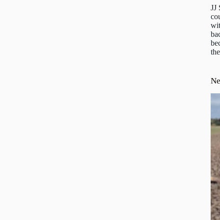
JJ
cou
wit
ba
be
the
N