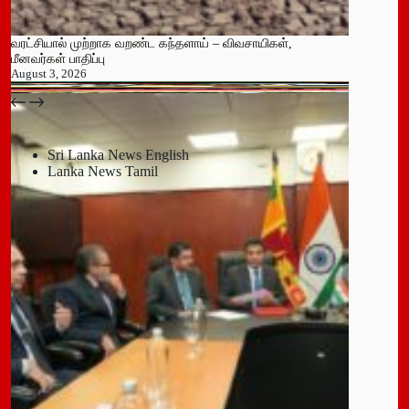
வரட்சியால் முற்றாக வறண்ட கந்தளாய் – விவசாயிகள்,
மீனவர்கள் பாதிப்பு
August 3, 2026
பதுளை மாநகர சபையின் NPP உறுப்பினர் திடீர் ராஜினாமா!
July 14, 2026
Sri Lanka News English
Lanka News Tamil
Leave a Reply
You must be
logged in
to post a comment.