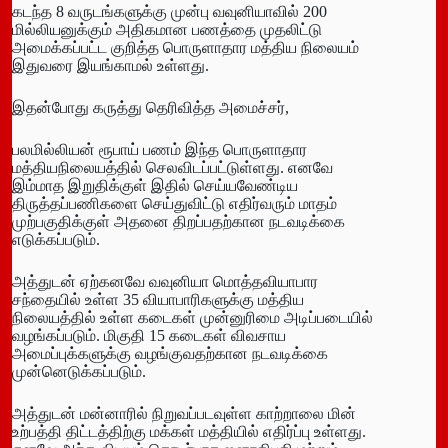
கடந்த 8 வருடங்களுக்கு முன்பு வவுனியாவில் 200
மில்லியனுக்கும் அதிகமான பணத்தை முதலிட்டு
அமைக்கப்பட்ட குறித்த பொருளாதார மத்திய நிலையம்
இதுவரை இயங்காமல் உள்ளது.
இதன்போது கருத்து தெரிவித்த அமைச்சர்,
பலமில்லியன் ரூபாய் பணம் இந்த பொருளாதார
மத்தியநிலையத்தில் செலவிடப்பட்டுள்ளது. எனவே
இம்மாத இறுதிக்குள் இதில் செய்யவேண்டிய
திருத்தப்பணிகளை செய்துவிட்டு எதிர்வரும் மாதம்
முற்பகுதிக்குள் அதனை திறப்பதற்கான நடவடிக்கை
எடுக்கப்படும்.
அத்துடன் ஏற்கனவே வவுனியா மொத்தவியாபார
சந்தையில் உள்ள 35 வியாபாரிகளுக்கு மத்திய
நிலையத்தில் உள்ள கடைகள் முன்னுரிமை அடிப்படையில்
வழங்கப்படும். மிகுதி 15 கடைகள் விவசாய
அமைப்புக்களுக்கு வழங்குவதற்கான நடவடிக்கை
முன்னெடுக்கப்படும்.
அத்துடன் மன்னாரில் நிறுவப்படவுள்ள காற்றாலை மின்
உற்பத்தி திட்டத்திற்கு மக்கள் மத்தியில் எதிர்ப்பு உள்ளது.