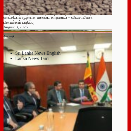
வரட்சியால் முற்றாக வறண்ட கந்தளாய் – விவசாயிகள்,
மீனவர்கள் பாதிப்பு
August 3, 2026
பதுளை மாநகர சபையின் NPP உறுப்பினர் திடீர் ராஜினாமா!
July 14, 2026
Sri Lanka News English
Lanka News Tamil
Leave a Reply
You must be
logged in
to post a comment.