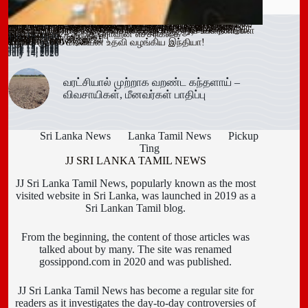
ஓகஸ்ட் நடுப்பகுதி வரை அபாயம் – வவுனியாவிலும் 67 பேருக்கு
இளைஞர்களை போதைக்கு இட்டுச் செல்லும் சமூக ஊடக
காலி சிறையை குறிவைத்து போதைப்பொருள் கடத்தல் முயற்சி
வவுனியா மாநகர முதல்வரை பதவி நீக்கும் வர்த்தமானிக்கு
கந்தளாயில் பொலிஸ் விசேட சோதனை!
வவுனியா – போகஸ்வெவ வீதி (B442) அபிவிருத்திப் பணிகள்
அரச அதிகாரிகளுக்கான விடுமுறை விதிகளில் திருத்தம்;
மஸ்கெலியா பொலிஸ் பிரிவில் போதைப்பொருளுடன் இருவர்
பூநகரி பிரதேச செயலகத்தின் புதிய உதவிப் பிரதேச செயலாளர்
யாழ். மாவட்ட கல்வி அபிவிருத்தி உப குழுக் கூட்டம்!
புதுக்குடியிருப்பு பாடசாலையில் பதற்றம்; சக மாணவர்களை
கல்வயல் நுணாவில் வீதியின் பாலத்திற்கான அடிக்கல் நாட்டும்
தெனியாய ஆரம்ப வைத்தியசாலைக்கு மருத்துவ உபகரணங்கள்
டெங்கு உறுதி
விளம்பரங்கள் – அஜித் ரொஹன எச்சரிக்கை
முறியடிப்பு
இடைக்காலத் தடை நீடிப்பு
July 15, 2026
ஆரம்பம்!
அமைச்சரவை ஒப்புதல்
கைது!
கடமையேற்பு!
July 15, 2026
தாக்கிய மூவர் சிறையில்
Trending now
விழா!
வழங்க ரூ.600 மில்லியன் உதவி வழங்கிய இந்தியா!
July 16, 2026
July 15, 2026
July 15, 2026
July 15, 2026
July 15, 2026
July 15, 2026
July 15, 2026
July 15, 2026
July 14, 2026
July 14, 2026
July 14, 2026
வரட்சியால் முற்றாக வறண்ட கந்தளாய் –
விவசாயிகள், மீனவர்கள் பாதிப்பு
Sri Lanka News
Lanka Tamil News
Pickup
Ting
JJ SRI LANKA TAMIL NEWS
JJ Sri Lanka Tamil News, popularly known as the most
visited website in Sri Lanka, was launched in 2019 as a
Sri Lankan Tamil blog.
From the beginning, the content of those articles was
talked about by many. The site was renamed
gossippond.com in 2020 and was published.
JJ Sri Lanka Tamil News has become a regular site for
readers as it investigates the day-to-day controversies of