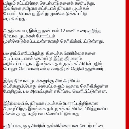
மற்றும் சட்டவிரோத செயற்பாடுகளைக் கண்டித்து,
இலங்கை தமிழரசு கட்சியால் நிர்வாக முடக்கல்
போராட்டமொன்று இன்று முன்னெடுக்கப்பட்டு
வருகின்றது.
அதற்கமைய, இன்று நண்பகல் 12 மணி வரை குறித்த
நிர்வாக முடக்கல் போராட்டம்
முன்னெடுக்கப்படவுள்ளதாகத் தெரிவிக்கப்பட்டுள்ளது.
பல தரப்பினரிடமிருந்து கிடைத்த கோரிக்கைகளை
அடிப்படையாகக் கொண்டு இந்த தீர்மானம்
எடுக்கப்பட்டதாக இலங்கை தமிழரசுக் கட்சியின் பதில்
பொதுச் செயலாளர் எம்.ஏ.சுமந்திரன் தெரிவித்துள்ளார்.
இந்த நிர்வாக முடக்கலுக்கு சில அரசியல்
கட்சிகளும்,பொது அமைப்புகளும் ஆதரவு தெரிவித்துள்ள
போதிலும், பல அமைப்புகள் எதிர்ப்பை வெளியிட்டுள்ளன.
இந்நிலையில், நிர்வாக முடக்கல் போராட்டத்திற்கான
அழைப்பிற்கு இலங்கை தமிழரசுக் கட்சியின் பிரித்தானிய
கிளை தமது எதிர்ப்பை வெளியிட்டுள்ளது.
குறிப்பாக, ஒரு சிலரின் தன்னிச்சையான செயற்பாட்டை