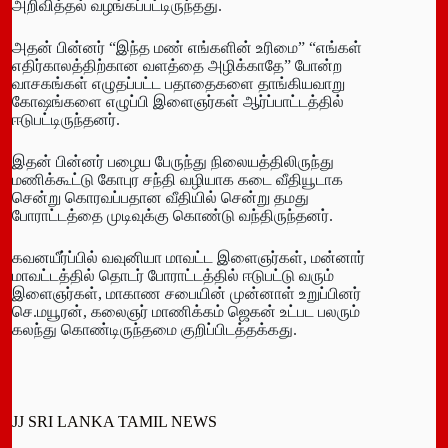
அறிவித்தல் வழங்கப்பட்டிருந்தது.
அதன் பின்னர் “இந்த மண் எங்களின் உரிமை” “எங்கள்
எதிர்காலத்திற்கான வளத்தை அழிக்காதே” போன்ற
வாசகங்கள் எழுதப்பட்ட பதாதைகளை தாங்கியவாறு
கோஷங்களை எழுப்பி இளைஞர்கள் ஆர்ப்பாட்டத்தில்
ஈடுபட்டிருந்தனர்.
இதன் பின்னர் பழைய பேருந்து நிலையத்திலிருந்து
மணிக்கூட்டு கோபுர சந்தி வழியாக கடை வீதியூடாக
சென்று கொரவப்பதான வீதியில் சென்று தமது
போராட்டத்தை முடிவுக்கு கொண்டு வந்திருந்தனர்.
கவனயீர்ப்பில் வவுனியா மாவட்ட இளைஞர்கள், மன்னார்
மாவட்டத்தில் தொடர் போராட்டத்தில் ஈடுபட்டு வரும்
இளைஞர்கள், மாகாண சபையின் முன்னாள் உறுப்பினர்
செ.மயூரன், கலைஞர் மாணிக்கம் ஜெகன் உட்பட பலரும்
கலந்து கொண்டிருந்தமை குறிப்பிடத்தக்கது.
JJ SRI LANKA TAMIL NEWS