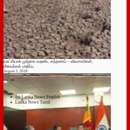
வரட்சியால் முற்றாக வறண்ட கந்தளாய் – விவசாயிகள்,
மீனவர்கள் பாதிப்பு
August 3, 2026
பதுளை மாநகர சபையின் NPP உறுப்பினர் திடீர் ராஜினாமா!
July 14, 2026
Sri Lanka News English
Lanka News Tamil