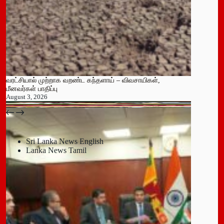
வரட்சியால் முற்றாக வறண்ட கந்தளாய் – விவசாயிகள்,
மீனவர்கள் பாதிப்பு
August 3, 2026
பதுளை மாநகர சபையின் NPP உறுப்பினர் திடீர் ராஜினாமா!
July 14, 2026
Sri Lanka News English
Lanka News Tamil