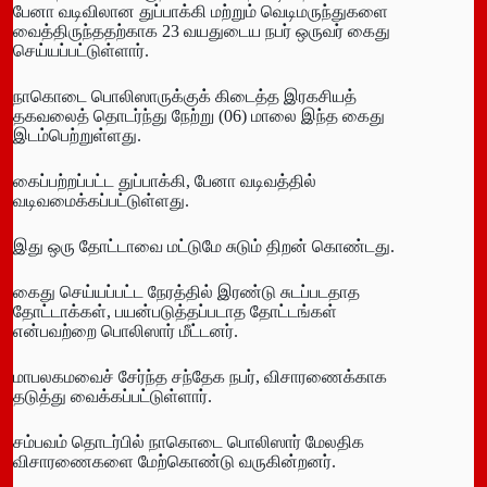
பேனா வடிவிலான துப்பாக்கி மற்றும் வெடிமருந்துகளை
வைத்திருந்ததற்காக 23 வயதுடைய நபர் ஒருவர் கைது
செய்யப்பட்டுள்ளார்.
நாகொடை பொலிஸாருக்குக் கிடைத்த இரகசியத்
தகவலைத் தொடர்ந்து நேற்று (06) மாலை இந்த கைது
இடம்பெற்றுள்ளது.
கைப்பற்றப்பட்ட துப்பாக்கி, பேனா வடிவத்தில்
வடிவமைக்கப்பட்டுள்ளது.
இது ஒரு தோட்டாவை மட்டுமே சுடும் திறன் கொண்டது.
கைது செய்யப்பட்ட நேரத்தில் இரண்டு சுடப்படதாத
தோட்டாக்கள், பயன்படுத்தப்படாத தோட்டங்கள்
என்பவற்றை பொலிஸார் மீட்டனர்.
மாபலகமவைச் சேர்ந்த சந்தேக நபர், விசாரணைக்காக
தடுத்து வைக்கப்பட்டுள்ளார்.
சம்பவம் தொடர்பில் நாகொடை பொலிஸார் மேலதிக
விசாரணைகளை மேற்கொண்டு வருகின்றனர்.