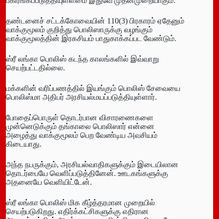
பகிரங்கப்படுத்தியுள்ளமை இதுவே முதன்முறையாகும்.
தண்டனைச் சட்டக்கோவையின் 110(3) பிரகாரம் ஏதேனும்
வாக்குமூலம் குறித்து பொலிஸாருக்கு வழங்கும்
வாக்குமூலத்தின் இரகசியம் பாதுகாக்கப்பட வேண்டும்.
ஸ்ரீ லங்கா பொலிஸ் கடந்த காலங்களில் இவ்வாறு
செயற்பட்டதில்லை.
மக்களின் வரிப்பணத்தில் இயங்கும் பொலிஸ் சேவையை
பொலிஸ்மா அதிபர் அரசியல்மயப்படுத்தியுள்ளார்.
போதைப்பொருள் தொடர்பான விசாரணைகளை
முன்னெடுக்கும் தங்காலை பொலிஸார் என்னை
அழைத்து வாக்குமூலம் பெற வேண்டிய அவசியம்
கிடையாது.
அந்த நபருக்கும், அரசியல்வாதிகளுக்கும் இடையிலான
தொடர்பையே வெளிப்படுத்தினேன். ஊடகங்களுக்கு
அதனையே வெளியிட்டேன்.
ஸ்ரீ லங்கா பொலிஸ் மிக கீழ்த்தரமான முறையில்
செயற்படுகிறது. எதிர்க்கட்சிகளுக்கு எதிரான