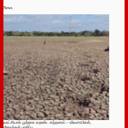
News
வரட்சியால் முற்றாக வறண்ட கந்தளாய் – விவசாயிகள்,
மீனவர்கள் பாதிப்பு