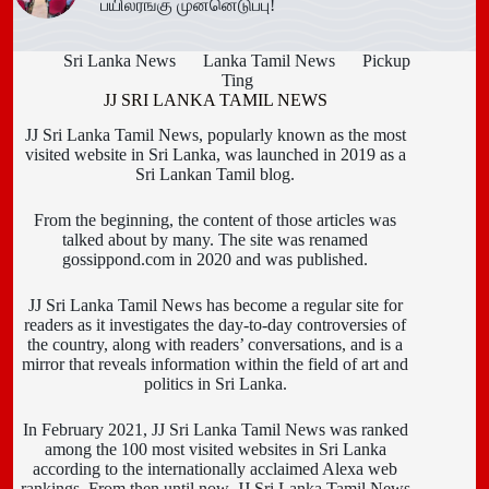
பயிலரங்கு முன்னெடுப்பு!
Sri Lanka News
Lanka Tamil News
Pickup
Ting
JJ SRI LANKA TAMIL NEWS
JJ Sri Lanka Tamil News, popularly known as the most
visited website in Sri Lanka, was launched in 2019 as a
Sri Lankan Tamil blog.
From the beginning, the content of those articles was
talked about by many. The site was renamed
gossippond.com in 2020 and was published.
JJ Sri Lanka Tamil News has become a regular site for
readers as it investigates the day-to-day controversies of
the country, along with readers’ conversations, and is a
mirror that reveals information within the field of art and
politics in Sri Lanka.
In February 2021, JJ Sri Lanka Tamil News was ranked
among the 100 most visited websites in Sri Lanka
according to the internationally acclaimed Alexa web
rankings. From then until now, JJ Sri Lanka Tamil News