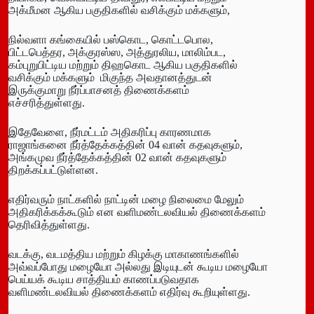
அக்மீமன ஆகிய பகுதிகளில் வசிக்கும் மக்களும்,
நில்வளா கங்கையில் பஸ்கொட, கொட்டபொல,
பிட்டபெத்தர, அக்குரஸ்ஸ, அத்துரலிய, மாலிம்பட,
கம்புறுபிட்டிய மற்றும் திஹகொட ஆகிய பகுதிகளில்
வசிக்கும் மக்களும் மிகுந்த அவதானத்துடன்
இருக்குமாறு நீர்ப்பாசனத் திணைக்களம்
எச்சரித்துள்ளது.
இதேவேளை, நீர்மட்டம் அதிகரிப்பு காரணமாக
ராஜாங்கனை நீர்த்தேக்கத்தின் 04 வான் கதவுகளும்,
அங்கமுவ நீர்த்தேக்கத்தின் 02 வான் கதவுகளும்
திறக்கப்பட்டுள்ளன.
எதிர்வரும் நாட்களில் நாட்டின் மழை நிலைமை மேலும்
அதிகரிக்கக்கூடும் என வளிமண்டலவியல் திணைக்களம்
தெரிவித்துள்ளது.
வடக்கு, வடமத்திய மற்றும் கிழக்கு மாகாணங்களில்
அவ்வப்போது மழையோ அல்லது இடியுடன் கூடிய மழையோ
பெய்யக் கூடிய சாத்தியம் காணப்படுவதாக
வளிமண்டலவியல் திணைக்களம் எதிர்வு கூறியுள்ளது.