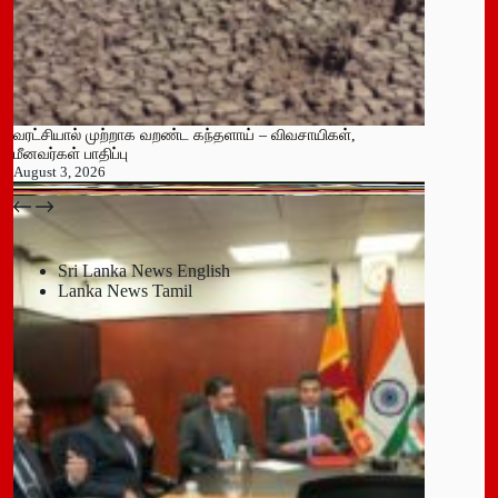
வரட்சியால் முற்றாக வறண்ட கந்தளாய் – விவசாயிகள்,
மீனவர்கள் பாதிப்பு
August 3, 2026
பதுளை மாநகர சபையின் NPP உறுப்பினர் திடீர் ராஜினாமா!
July 14, 2026
Sri Lanka News English
Lanka News Tamil
Leave a Reply
You must be
logged in
to post a comment.