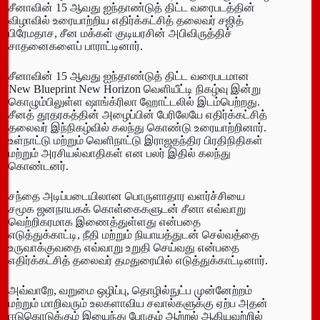
சீனாவின் 15 ஆவது ஐந்தாண்டுத் திட்ட வரைபடத்தின்
விழாவில் உரையாற்றிய எதிர்க்கட்சித் தலைவர் சஜித்
பிரேமதாச, சீன மக்கள் குடியரசின் அபிவிருத்திச்
சாதனைகளைப் பாராட்டினார்.
சீனாவின் 15 ஆவது ஐந்தாண்டுத் திட்ட வரைபடமான
New Blueprint New Horizon வெளியீட்டி நிகழ்வு இன்று
கொழும்பிலுள்ள ஷாங்க்ரிலா ஹோட்டலில் இடம்பெற்றது.
சீனத் தூதரகத்தின் அழைப்பின் பேரிலேயே எதிர்க்கட்சித்
தலைவர் இந்நிகழ்வில் கலந்து கொண்டு உரையாற்றினார்.
உள்நாட்டு மற்றும் வெளிநாட்டு இராஜதந்திர பிரதிநிதிகள்
மற்றும் அரசியல்வாதிகள் என பலர் இதில் கலந்து
கொண்டனர்.
சந்தை அடிப்படையிலான பொருளாதார வளர்ச்சியை
சமூக ஜனநாயகக் கொள்கைகளுடன் சீனா எவ்வாறு
வெற்றிகரமாக இணைத்துள்ளது என்பதை
எடுத்துக்காட்டி, நீதி மற்றும் நியாயத்துடன் செல்வத்தை
உருவாக்குவதை எவ்வாறு உறுதி செய்வது என்பதை
எதிர்க்கட்சித் தலைவர் தமதுரையில் எடுத்துக்காட்டினார்.
அவ்வாறே, வறுமை ஒழிப்பு, தொழில்நுட்ப முன்னேற்றம்
மற்றும் மாறிவரும் உலகளாவிய சவால்களுக்கு ஏற்ப அதன்
ஈடுகொடுக்கும் இயைந்து போகும் ஆற்றல் ஆகியவற்றில்