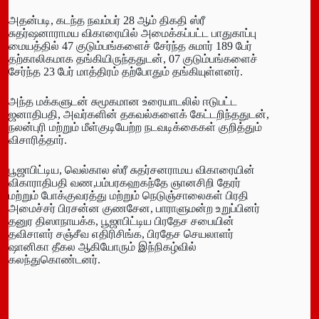
அதன்படி, கடந்த நவம்பர் 28 ஆம் திகதி ஸ்ரீ
சுதர்ஷனாராமய விகாரையில் அமைக்கப்பட்ட பாதுகாப்பு
மையத்தில் 47 குடும்பங்களைச் சேர்ந்த சுமார் 189 பேர்
தற்காலிகமாக தங்கியிருந்ததுடன், 07 குடும்பங்களைச்
சேர்ந்த 23 பேர் மாத்திரம் தற்போதும் தங்கியுள்ளனர்.
அந்த மக்களுடன் சுமூகமான உரையாடலில் ஈடுபட்ட
ஜனாதிபதி, அவர்களின் தகவல்களைக் கேட்டறிந்ததுடன்,
நலன்புரி மற்றும் மீள்குடியேற்ற நடவடிக்கைகள் குறித்தும்
விசாரித்தார்.
பூஜாபிட்டிய, வெல்கால ஸ்ரீ சுதர்சனராமய விகாரையின்
விகாராதிபதி வண,பம்பரகஹகந்தே ஞானசிறி தேரர்
மற்றும் போக்குவரத்து மற்றும் நெடுஞ்சாலைகள் பிரதி
அமைச்சர் பிரசன்ன குணசேன, பாராளுமன்ற உறுப்பினர்
தனுர திஸாநாயக்க, பூஜாபிட்டிய பிரதேச சபையின்
தவிசாளர் சஞ்சீவ எதிரிசிங்க, பிரதேச செயலாளர்
ஷானிகா தீகல ஆகியோரும் இந்நிகழ்வில்
கலந்துகொண்டனர்.