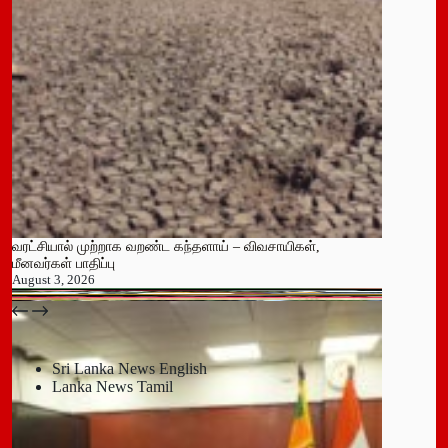
வரட்சியால் முற்றாக வறண்ட கந்தளாய் – விவசாயிகள்,
மீனவர்கள் பாதிப்பு
August 3, 2026
பதுளை மாநகர சபையின் NPP உறுப்பினர் திடீர் ராஜினாமா!
July 14, 2026
Sri Lanka News English
Lanka News Tamil