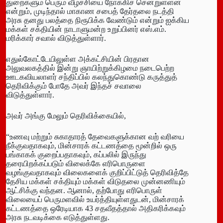
துறைகளும் பெரும் வீழ்ச்சியை நோக்கிச் சென்றுள்ளன
என்றும், முடிந்தால் மாகாண சபைத் தேர்தலை நடத்தி
அரசு தனது பலத்தை நிரூபிக்க வேண்டும் என்றும் ஐக்கிய
மக்கள் சக்தியின் நாடாளுமன்ற உறுப்பினர் எஸ்.எம்.
மரிக்கார் சவால் விடுத்துள்ளார்.
எதுல்கோட்டேயிலுள்ள அக்கட்சியின் பிரதான
அலுவலகத்தில் இன்று ஞாயிற்றுக்கிழமை நடைபெற்ற
ஊடகவியலாளர் சந்திப்பில் கலந்துகொண்டு கருத்துத்
தெரிவிக்கும் போதே அவர் இந்தச் சவாலை
விடுத்துள்ளார்.
அவர் அங்கு மேலும் தெரிவிக்கையில்,
“உணவு மற்றும் சுகாதாரத் தேவைகளுக்கான வற் வரியை
நீக்குவதாகவும், மின்சாரக் கட்டணத்தை மூன்றில் ஒரு
பங்காகக் குறைப்பதாகவும், கப்பலில் இருந்து
தரையிறக்கப்படும் விலைக்கே எரிபொருளை
வழங்குவதாகவும் விலைகளைக் குறிப்பிட்டுத் தெரிவித்தே
தேசிய மக்கள் சக்தியும் மக்கள் விடுதலை முன்னணியும்
ஆட்சிக்கு வந்தன. ஆனால், தற்போது எரிபொருள்
விலையைப் பெருமளவில் உயர்த்தியுள்ளதுடன், மின்சாரக்
கட்டணத்தை ஒரேடியாக 43 சதவீதத்தால் அதிகரிக்கவும்
அரசு நடவடிக்கை எடுத்துள்ளது.