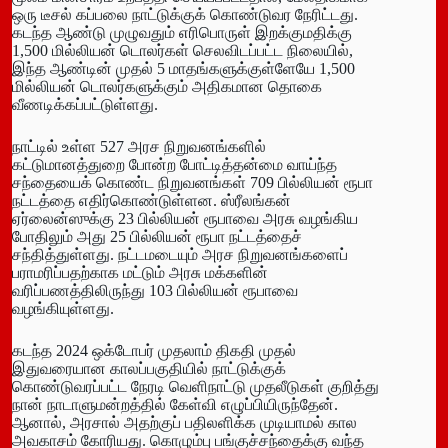
ஒரு டீசல் கப்பலை நாட்டுக்குக் கொண்டுவர நேரிட்டது.
கடந்த ஆண்டு முழுவதும் எரிபொருள் இறக்குமதிக்கு
1,500 மில்லியன் டொலர்கள் செலவிடப்பட்ட நிலையில்,
இந்த ஆண்டின் முதல் 5 மாதங்களுக்குள்ளேயே 1,500
மில்லியன் டொலர்களுக்கும் அதிகமான தொகை
வீணடிக்கப்பட்டுள்ளது.
நாட்டில் உள்ள 527 அரச நிறுவனங்களில்
கட்டுமானத்துறை போன்ற போட்டித்தன்மை வாய்ந்த
சந்தையைக் கொண்ட நிறுவனங்கள் 709 பில்லியன் ரூபா
நட்டத்தை எதிர்கொண்டுள்ளன. ஸ்ரீலங்கன்
ஏர்லைன்ஸுக்கு 23 பில்லியன் ரூபாவை அரசு வழங்கிய
போதிலும் அது 25 பில்லியன் ரூபா நட்டத்தைச்
சந்தித்துள்ளது. நட்டமடையும் அரச நிறுவனங்களைப்
பராமரிப்பதற்காக மட்டும் அரசு மக்களின்
வரிப்பணத்திலிருந்து 103 பில்லியன் ரூபாவை
வழங்கியுள்ளது.
கடந்த 2024 ஒக்டோபர் முதலாம் திகதி முதல்
இதுவரையான காலப்பகுதியில் நாட்டுக்குக்
கொண்டுவரப்பட்ட நேரடி வெளிநாட்டு முதலீடுகள் குறித்து
நான் நாடாளுமன்றத்தில் கேள்வி எழுப்பியிருந்தேன்.
ஆனால், அரசால் அதற்குப் பதிலளிக்க முடியாமல் கால
அவகாசம் கோரியது. கொழும்பு பங்குச்சந்தைக்கு வந்த