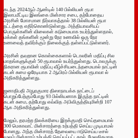
கடந்த 2024ஆம் ஆண்டில் 140 பில்லியன் ரூபா
இலாபமீட்டிய இலங்கை மின்சார சபை, தற்போதைய
அரசின் மோசமான நிர்வாகத்தால் 38 பில்லியன் ரூபா
நட்டத்தை எதிர்கொண்டுள்ளது. அத்தியாவசியப்
பொருள்களின் விலைகள் கடுமையாக உயர்ந்துள்ளதால்,
மக்கள் தங்களின் மூன்று நேர உணவில் ஒரு நேர
உணவைத் தவிர்க்கும் நிலைக்குத் தள்ளப்பட்டுள்ளனர்.
அரசின் தவறான கொள்கைகளால் டொலரின் மதிப்பு சில
மாதங்களுக்குள் 50 ரூபாவால் உயர்ந்துள்ளது. டொலருக்கு
நிகரான ரூபாவின் மதிப்பு வீழ்ச்சியடைந்தமையால் நாட்டின்
கடன் சுமை ஒரேடியாக 2 ஆயிரம் பில்லியன் ரூபாவா ல்
அதிகரித்துள்ளது.
ஜனாதிபதி அநுரகுமார திஸாநாயக்க நாட்டைப்
பொறுப்பேற்கும்போது 93 பில்லியனாக இருந்த நாட்டின்
கடன் சுமை, தற்போது எவ்வித அபிவிருத்தியுமின்றி 107
ஆக அதிகரித்துள்ளது.
மேலும், தரமற்ற நிலக்கரியை இறக்குமதி செய்தமையால்
300 மெகாவாட் மின்சாரத்தை உற்பத்தி செய்ய முடியாமல்
போனது. அந்த மின்சாரத் தேவையை ஈடுசெய்ய டீசல்
மூலம் மின்சாரம் உற்பத்தி செய்யப்பட்டதால், மேலதிகமாக