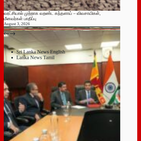
வரட்சியால் முற்றாக வறண்ட கந்தளாய் – விவசாயிகள்,
மீனவர்கள் பாதிப்பு
August 3, 2026
பதுளை மாநகர சபையின் NPP உறுப்பினர் திடீர் ராஜினாமா!
July 14, 2026
Sri Lanka News English
Lanka News Tamil
Leave a Reply
You must be
logged in
to post a comment.