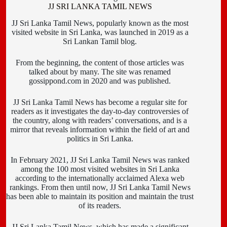
JJ SRI LANKA TAMIL NEWS
JJ Sri Lanka Tamil News, popularly known as the most
visited website in Sri Lanka, was launched in 2019 as a
Sri Lankan Tamil blog.
From the beginning, the content of those articles was
talked about by many. The site was renamed
gossippond.com in 2020 and was published.
JJ Sri Lanka Tamil News has become a regular site for
readers as it investigates the day-to-day controversies of
the country, along with readers’ conversations, and is a
mirror that reveals information within the field of art and
politics in Sri Lanka.
In February 2021, JJ Sri Lanka Tamil News was ranked
among the 100 most visited websites in Sri Lanka
according to the internationally acclaimed Alexa web
rankings. From then until now, JJ Sri Lanka Tamil News
has been able to maintain its position and maintain the trust
of its readers.
JJ Sri Lanka Tamil News, which has made a significant