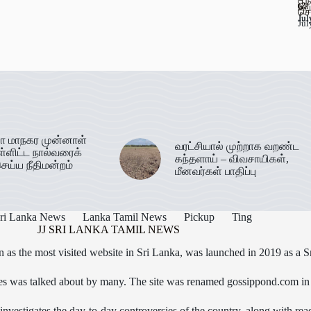
பூ
67
ஊட
செ
Jul
Jul
Jul
ா மாநகர முன்னாள்
வரட்சியால் முற்றாக வறண்ட
ள்ளிட்ட நால்வரைக்
கந்தளாய் – விவசாயிகள்,
ெய்ய நீதிமன்றம்
மீனவர்கள் பாதிப்பு
ri Lanka News
Lanka Tamil News
Pickup
Ting
JJ SRI LANKA TAMIL NEWS
as the most visited website in Sri Lanka, was launched in 2019 as a S
icles was talked about by many. The site was renamed gossippond.com i
nvestigates the day-to-day controversies of the country, along with read