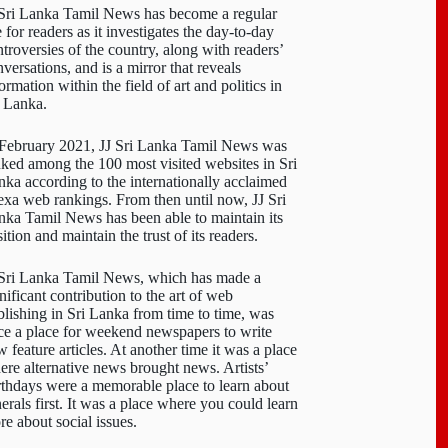
 Sri Lanka Tamil News has become a regular
e for readers as it investigates the day-to-day
troversies of the country, along with readers’
versations, and is a mirror that reveals
ormation within the field of art and politics in
i Lanka.
 February 2021, JJ Sri Lanka Tamil News was
nked among the 100 most visited websites in Sri
nka according to the internationally acclaimed
exa web rankings. From then until now, JJ Sri
nka Tamil News has been able to maintain its
ition and maintain the trust of its readers.
 Sri Lanka Tamil News, which has made a
nificant contribution to the art of web
blishing in Sri Lanka from time to time, was
ce a place for weekend newspapers to write
 feature articles. At another time it was a place
ere alternative news brought news. Artists’
rthdays were a memorable place to learn about
erals first. It was a place where you could learn
re about social issues.