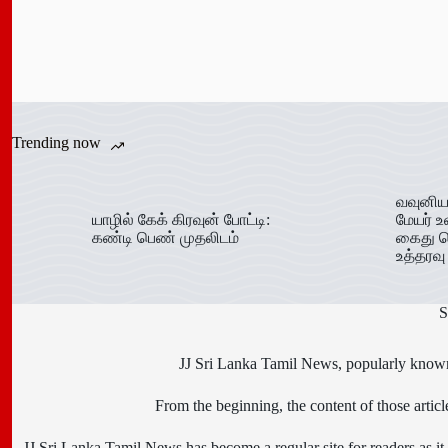
Trending now
வவுனிய
யாழில் கேக் கிரவுன் போட்டி:
மேயர் உ
கண்டி பெண் முதலிடம்
கைது ச
உத்தரவு
S
JJ Sri Lanka Tamil News, popularly known 
From the beginning, the content of those art
JJ Sri Lanka Tamil News has become a regular site for readers as it i