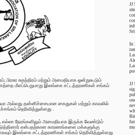
JJ
sit
con
con
inf
Sr
In
ra
La
Al
La
pos
ம், பிரசுர சுதந்திரம் மற்றும் அமைதியாக ஒன்றுகூடும்
JJ
டனத்தை மீளப்பெறுமாறு இலங்கை சட்டத்தரணிகள் சங்கம்
sig
pu
on
கவோ அல்லது தன்னிச்சையான கைதுகள் மற்றும் காவலில்
new
்சங்கம் தெரிவித்துள்ளது .
wh
Bi
fun
 எல்லா நேரங்களிலும் அமைதியாக இருக்க வேண்டும்
mo
படுத்தினார் என்பதற்கான காரணங்களை மக்களுக்கு
ாகவும் இலங்கை சட்டத்தரணிகள் சங்கம் தெரிவித்துள்ளது