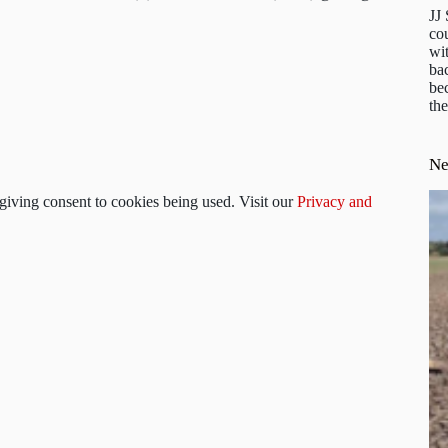
JJ
cou
wit
ba
be
the
N
 giving consent to cookies being used. Visit our
Privacy and