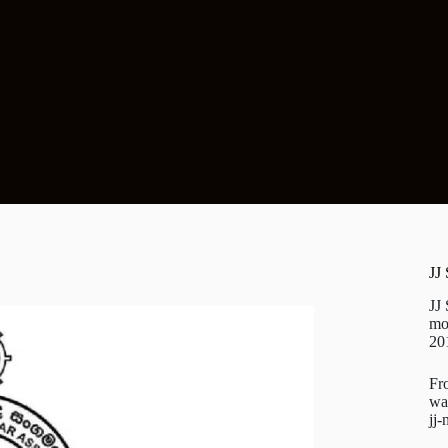
JJ
JJ
mo
20
Fr
wa
jj