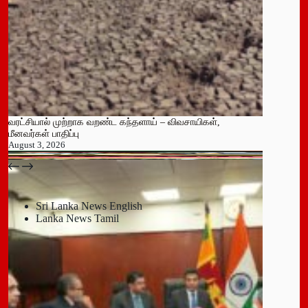
வரட்சியால் முற்றாக வறண்ட கந்தளாய் – விவசாயிகள்,
மீனவர்கள் பாதிப்பு
August 3, 2026
பதுளை மாநகர சபையின் NPP உறுப்பினர் திடீர் ராஜினாமா!
July 14, 2026
Sri Lanka News English
Lanka News Tamil