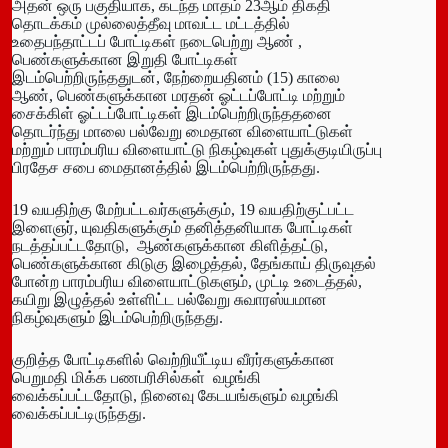
அதன் ஒரு பகுதியாக, கடந்த மாதம் 23ஆம் திகதி
தொடக்கம் முல்லைத்தீவு மாவட்ட மட்டத்தில்
உதைபந்தாட்டப் போட்டிகள் நடைபெற்று ஆண் ,
பெண்களுக்கான இறுதி போட்டிகள்
இடம்பெற்றிருந்ததுடன், நேற்றையதினம் (15) காலை
ஆண், பெண்களுக்கான மரதன் ஓட்டப்போட்டி மற்றும்
சைக்கிள் ஓட்டப்போட்டிகள் இடம்பெற்றிருந்ததனை
தொடர்ந்து மாலை பல்வேறு மைதான விளையாட்டுகள்
மற்றும் பாரம்பரிய விளையாட்டு நிகழ்வுகள் புதுக்குடியிருப்பு
பிரதேச சபை மைதானத்தில் இடம்பெற்றிருந்தது.
19 வயதிற்கு மேற்பட்டவர்களுக்கும், 19 வயதிற்குட்பட்ட
இளைஞர், யுவதிகளுக்கும் தனித்தனியாக போட்டிகள்
நடத்தப்பட்டதோடு, ஆண்களுக்கான கிளித்தட்டு,
பெண்களுக்கான கிடுகு இழைத்தல், தேங்காய் திருவுதல்
போன்ற பாரம்பரிய விளையாட்டுகளும், முட்டி உடைத்தல்,
கயிறு இழுத்தல் உள்ளிட்ட பல்வேறு சுவாரஸ்யமான
நிகழ்வுகளும் இடம்பெற்றிருந்தது.
குறித்த போட்டிகளில் வெற்றியீட்டிய வீரர்களுக்கான
பெறுமதி மிக்க பணபரிசில்கள் வழங்கி
வைக்கப்பட்டதோடு, நினைவு கேடயங்களும் வழங்கி
வைக்கப்பட்டிருந்தது.