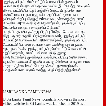
புதுக்குடியிருப்பு மேம்பாட்டுப் பேரவையின் தலைவர்
பொன்.பேரின்பநாயகம் தலைமையில் இடம்பெற்ற மாபெரும்
விளையாட்டுப்போட்டி நிகழ்வில் பிரதம விருந்தினராக
வன்னி மாவட்ட நாடாளுமன்ற உறுப்பினர் துரைராசா
ரவிகரன் சிறப்பு விருந்தினர்களாக முல்லைத்தீவு மாவட்ட
மேலதிக அரச அதிபர் சி.ஜெகாந்தன், புதுக்குடியிருப்பு
பிராந்திய சுகாதார வைத்திய அதிகாரி
ப.சத்தியரூபன்,புதுக்குடியிருப்பு பிரதேச செயலாளர் இ.
விஜயகுமார், உதவிப் பிரதேசசெயலாளர், புதுக்குடியிருப்பு
மேம்பாட்டு பேரவையின் ஆலோசகர்கள், புதுக்குடியிருப்பு
மேம்பாட்டு பேரவை சார்பாக லண்டனிலிருந்து வருகை
தந்த தவசீலன், புதுக்குடியிருப்பு மேம்பாட்டு பேரவையின்
உறுப்பினர்கள், மாவட்ட விளையாட்டு துறை
உத்தியோகத்தர் முகுந்தன் ,புதுக்குடியிருப்பு பிரதேசசபை
உறுப்பினர்களான சி.குகநேசன், கு.அகிலன், சற்குணதாஸ்
, சமுக ஆர்வலர்கள், பொதுமக்கள், இளைஞர்கள்,
யுவதிகள் என பலரும் கலந்து சிறப்பித்திருந்தார்கள்.
JJ SRI LANKA TAMIL NEWS
JJ Sri Lanka Tamil News, popularly known as the most
visited website in Sri Lanka, was launched in 2019 as a