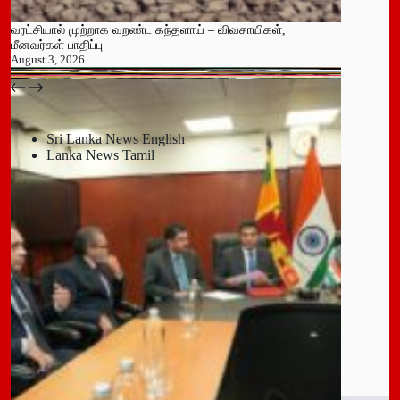
வரட்சியால் முற்றாக வறண்ட கந்தளாய் – விவசாயிகள்,
மீனவர்கள் பாதிப்பு
August 3, 2026
பதுளை மாநகர சபையின் NPP உறுப்பினர் திடீர் ராஜினாமா!
July 14, 2026
Sri Lanka News English
Lanka News Tamil
Leave a Reply
You must be
logged in
to post a comment.