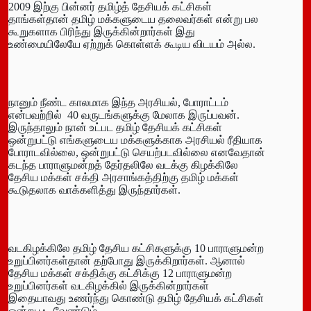
2009 இற்கு பின்னர் தமிழ்த் தேசியக் கட்சிகள்
தாங்கள்தான் தமிழ் மக்களுடைய தலைவர்கள் என்று பல
கூறுகளாக பிரிந்து இருக்கின்றார்கள் இது
உண்மையிலேயே ஏற்றுக் கொள்ளக் கூடிய விடயம் அல்ல.
நானும் நீண்ட காலமாக இந்த அரசியல், போராட்டம்
என்பவற்றில் 40 வருடங்களுக்கு மேலாக இருப்பவன்.
இருந்தாலும் நான் உட்பட தமிழ் தேசியக் கட்சிகள்
ஒன்றுபட்டு எங்களுடைய மக்களுக்காக அரசியல் ரீதியாக
போராடவில்லை, ஒன்றுபட்டு செயற்படவில்லை எனவேதான்
கடந்த பாராளுமன்றத் தேர்தலிலே வடக்கு கிழக்கிலே
தேசிய மக்கள் சக்தி அரசாங்கத்திற்கு தமிழ் மக்கள்
கூடுதலாக வாக்களித்து இருந்தார்கள்.
வடகிழக்கிலே தமிழ் தேசிய கட்சிகளுக்கு 10 பாராளுமன்ற
உறுப்பினர்கள்தான் தற்போது இருக்கிறார்கள். ஆனால்
தேசிய மக்கள் சக்திக்கு கட்சிக்கு 12 பாராளுமன்ற
உறுப்பினர்கள் வடகிழக்கில் இருக்கின்றார்கள்
இதையாவது உணர்ந்து கொண்டு தமிழ் தேசியக் கட்சிகள்
ஒன்று பட வேண்டும்.