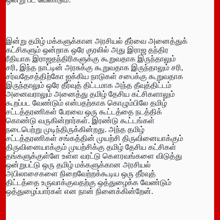
இன்று தமிழ் மக்களுக்கான அரசியல் தீர்வை அனைத்துக்
கட்சிகளும் ஒன்றாக ஒரே குரலில் அது இராஜ தந்திர
ரீதியாக இராஜதந்திரிகளுக்கு கூறுவதாக இருந்தாலும்
சரி, இந்த நாட்டின் அரசுக்கு கூறுவதாக இருந்தாலும் சரி,
சர்வதேசத்திற்கோ ஐக்கிய நாடுகள் சபைக்கு கூறுவதாக
இருந்தாலும் ஒரே தீர்வுத் திட்டமாக அந்த தீவுத்திட்டம்
அனைவராலும் அனைத்து தமிழ் தேசிய கட்சிகளாலும்
கூறப்பட வேண்டும் என்பதற்காக கொழும்பிலே தமிழ்
சட்டத்தரணிகள் பேரவை ஒரு கூட்டத்தை நடத்திக்
கொண்டு வருகின்றார்கள். இரண்டு கூட்டங்கள்
நடைபெற்று முடிந்திருக்கின்றது. அந்த தமிழ்
சட்டத்தரணிகள் சங்கத்தின் முயற்சி திருவினையாக்கும்
திருவினையாக்கும் முயற்சிக்கு தமிழ் தேசிய கட்சிகள்
தங்களுக்குள்ளே உள்ள வரட்டு கௌரவங்களை விடுத்து
ஒன்றுபட்டு ஒரு தமிழ் மக்களுக்கான அரசியல்
அபிலாசைகளை நிறைவேற்றக்கூடிய ஒரு தீர்வுத்
திட்டத்தை உருவாக்குவதற்கு ஒத்துழைக்க வேண்டும்
ஒத்துழைப்பார்கள் என நான் நினைக்கின்றேன்.