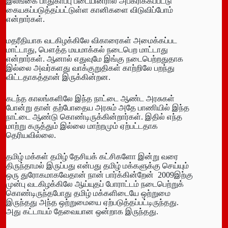
இலங்கை பாதுகாப்பு படையினரால் அபகரிக்கப்பட்டு
கையகப்படுத்தப்பட்டுள்ள கானிகளை விடுவிப்போம்
என்றார்கள்.
மதரீதியாக வடகிழக்கிலே விகாரைகள் அமைக்கப்பட
மாட்டாது, பௌத்த மயமாக்கல் நடைபெற மாட்டாது
என்றார்கள். ஆனால் எதுவுமே இங்கு நடைபெற்றதுதாக
இல்லை அவர்களது வாக்குறுதிகள் காற்றிலே பறந்து
விட்டதாகத்தான் இருக்கின்றன.
கடந்த காலங்களிலே இந்த நாட்டை ஆண்ட அரசுகள்
போன்று தான் தற்போதைய அரசும் அதே பாணியில் இந்த
நாட்டை ஆண்டு கொண்டிருக்கின்றார்கள். இதில் எந்த
மாற்று கருத்தும் இல்லை மாற்றமும் ஏற்பட்டதாக
தெரியவில்லை.
தமிழ் மக்கள் தமிழ் தேசியக் கட்சிகளோ இன்று வரை
திருந்தாமல் இருப்பது என்பது தமிழ் மக்களுக்கு செய்யும்
ஒரு துரோகமாகவேதான் நான் பார்க்கின்றேன் 2009இற்கு
முன்பு வடகிழக்கிலே ஆய்யுதப் போராட்டம் நடைபெற்றுக்
கொண்டிருந்தபோது தமிழ் மக்களிடையே ஒற்றுமை
இருந்தது அந்த ஒற்றுமையை ஏற்படுத்தப்பட்டிருந்தது.
அது கட்டாயம் தேவையான ஒன்றாக இருந்தது.