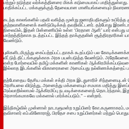
மற்றும் நடுத்தர வர்க்கத்தினரை மிகக் கடுமையாகப் பாதித்துள்ளது
பாதிக்கப்பட்ட மக்களுக்குத் தேவையான மானியங்களையும் நிவாரண
கடந்த காலங்களில் பதவி வகித்த மூன்று ஜனாதிபதிகளும் உயிர்த்த 
குற்றவாளிகளைக் கண்டுபிடிக்கத் தவறிவிட்டனர். தற்போது இரண்டா
நிலையில், இதன் பின்னணியில் உள்ள ‘பிரதான ஆளி’ யார் என்பது மக
மாற்றத்திற்காக நடத்தப்பட்ட இந்தத் தாக்குதலின் சூத்திரதாரிகள் ய
வேண்டும்.
புலிகளிடமிருந்து கைப்பற்றப்பட்டதாகக் கூறப்படும் பல கோடிக்கணக
வீட்டுத் திட்டங்களுக்காக அரசு பயன்படுத்த வேண்டும். அதேவேளை
என்ற போர்வையில் தமிழ் மக்களின் காணிகள் ஆக்கிரமிக்கப்படுவத
இல்லாத இடங்களில் விகாரைகளை அமைப்பது நல்லிணக்கத்தைப் பாத
தற்போதைய தேசிய மக்கள் சக்தி அரசு இடதுசாரிச் சிந்தனையுடன்
அரசியலை விடுத்து, அனைத்து மக்களையும் சமமாக மதித்து இனப்பிர
அவ்வாறில்லாமல் ஆக்கிரமிப்பு நடவடிக்கைகளைத் தொடர்ந்தால்,
அரசாங்கமாகவே மக்களால் பார்க்கப்படும்.” – என்றார்.
இந்நிகழ்வில் முன்னாள் நாடாளுமன்ற உறுப்பினர் கோ.கருணாகரம்,
தவிசாளர் எம்.வினோராஜ், பிரதேச சபை உறுப்பினர்கள் மற்றும் பொத