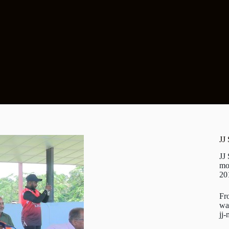
JJ
JJ
mo
20
Fr
wa
jj