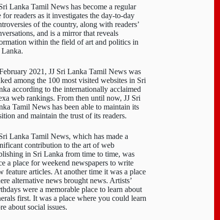
 Sri Lanka Tamil News has become a regular
e for readers as it investigates the day-to-day
troversies of the country, along with readers’
versations, and is a mirror that reveals
ormation within the field of art and politics in
i Lanka.
 February 2021, JJ Sri Lanka Tamil News was
nked among the 100 most visited websites in Sri
nka according to the internationally acclaimed
exa web rankings. From then until now, JJ Sri
nka Tamil News has been able to maintain its
ition and maintain the trust of its readers.
 Sri Lanka Tamil News, which has made a
nificant contribution to the art of web
blishing in Sri Lanka from time to time, was
ce a place for weekend newspapers to write
 feature articles. At another time it was a place
ere alternative news brought news. Artists’
rthdays were a memorable place to learn about
erals first. It was a place where you could learn
re about social issues.