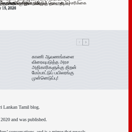
 பேருக்கு டெங்கு உறுதி
க விளம்பரங்கள் – அஜித் ரொஹன எச்சரிக்கை
்த்தமானிக்கு இடைக்காலத் தடை நீடிப்பு
y 15, 2026
y 16, 2026
y 15, 2026
y 15, 2026
காணி ஆவணங்களை
விரைவுபடுத்த அரச
அதிகாரிகளுக்கு திறன்
மேம்பாட்டுப் பயிலரங்கு
முன்னெடுப்பு!
ri Lankan Tamil blog.
n 2020 and was published.
ers’ conversations, and is a mirror that reveals