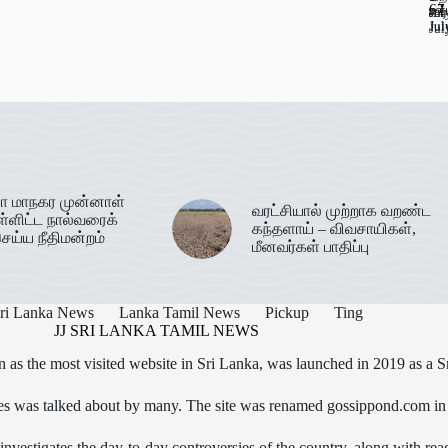
67
ஊட
வர
Jul
Jul
Jul
Jul
ா மாநகர முன்னாள்
வரட்சியால் முற்றாக வறண்ட
ள்ளிட்ட நால்வரைக்
கந்தளாய் – விவசாயிகள்,
ெய்ய நீதிமன்றம்
மீனவர்கள் பாதிப்பு
ri Lanka News
Lanka Tamil News
Pickup
Ting
JJ SRI LANKA TAMIL NEWS
as the most visited website in Sri Lanka, was launched in 2019 as a S
icles was talked about by many. The site was renamed gossippond.com i
nvestigates the day-to-day controversies of the country, along with read