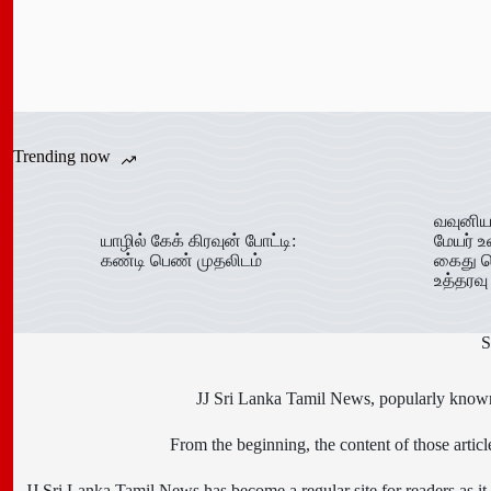
Trending now
வவுனிய
யாழில் கேக் கிரவுன் போட்டி:
மேயர் உ
கண்டி பெண் முதலிடம்
கைது ச
உத்தரவு
S
JJ Sri Lanka Tamil News, popularly known 
From the beginning, the content of those art
JJ Sri Lanka Tamil News has become a regular site for readers as it i