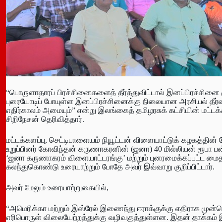
“பொருளாதாரப் பிரச்சினைகளைத் தீர்த்துவிட்டால் இனப்பிரச்சினை 
புரையோடிப் போயுள்ள இனப்பிரச்சினைக்கு நிலையான அரசியல் தீர்வ
எதிர்காலம் அமையும்” என்று இலங்கைத் தமிழரசுக் கட்சியின் மட்டக
சிறிநேசன் தெரிவித்தார்.
மட்டக்களப்பு, செட்டிபாளையம் நியூட்டன் விளையாட்டுக் கழகத்த
உறுப்பினர் கோவிந்தன் கருணாகரனின் (ஜனா) 40 மில்லியன் ரூபா பன்முக
‘ஜனா கருணாகரம் விளையாட்டரங்கு’ மற்றும் புனரமைக்கப்பட்ட மைதா
கலந்துகொண்டு உரையாற்றும் போதே அவர் இவ்வாறு குறிப்பிட்டார்.
அவர் மேலும் உரையாற்றுகையில்,
“அமெரிக்கா மற்றும் இஸ்ரேல் இணைந்து ஈராக்குக்கு எதிராக முன்ன
எரிபொருள் விலையேற்றத்துக்கு வழிவகுத்துள்ளன. இதன் தாக்கம் 