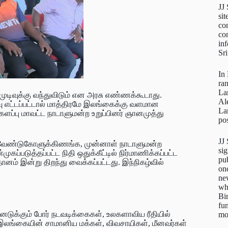
JJ
sit
con
con
inf
Sr
In
ra
La
முடிவுக்கு வந்துவிடும் என அரசு எண்ணக்கூடாது.
Al
ு எட்டப்பட்டால் மாத்திரமே இலங்கைக்கு வளமான
La
்களப்பு மாவட்ட நாடாளுமன்ற உறுப்பினர் ஞானமுத்து
pos
JJ
ின் வேண்டுகோளுக்கிணங்க, முன்னாள் நாடாளுமன்ற
sig
ப்படுத்தப்பட்ட நிதி ஒதுக்கீட்டில் நிர்மாணிக்கப்பட்ட
pu
னம் இன்று திறந்து வைக்கப்பட்டது. இந்நிகழ்வில்
on
new
wh
Bi
fun
ெடுக்கும் போர் நடவடிக்கைகள், உலகளாவிய ரீதியில்
mo
இலங்கையின் சாமானிய மக்கள், விவசாயிகள், மீனவர்கள்