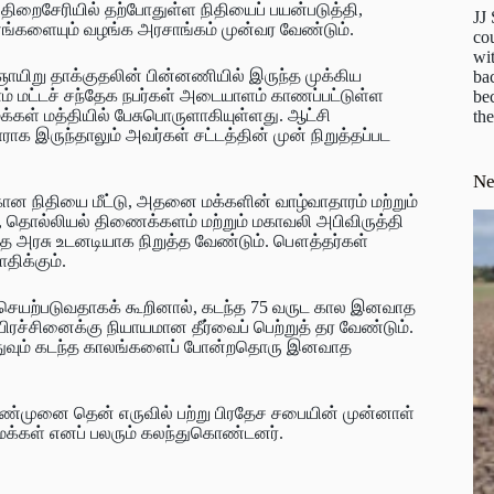
. திறைசேரியில் தற்போதுள்ள நிதியைப் பயன்படுத்தி,
JJ
ங்களையும் வழங்க அரசாங்கம் முன்வர வேண்டும்.
cou
wit
ஞாயிறு தாக்குதலின் பின்னணியில் இருந்த முக்கிய
ba
ம் மட்டச் சந்தேக நபர்கள் அடையாளம் காணப்பட்டுள்ள
be
்கள் மத்தியில் பேசுபொருளாகியுள்ளது. ஆட்சி
the
ாராக இருந்தாலும் அவர்கள் சட்டத்தின் முன் நிறுத்தப்பட
N
்கான நிதியை மீட்டு, அதனை மக்களின் வாழ்வாதாரம் மற்றும்
, தொல்லியல் திணைக்களம் மற்றும் மகாவலி அபிவிருத்தி
ை அரசு உடனடியாக நிறுத்த வேண்டும். பௌத்தர்கள்
ிக்கும்.
 செயற்படுவதாகக் கூறினால், கடந்த 75 வருட கால இனவாத
ச்சினைக்கு நியாயமான தீர்வைப் பெற்றுத் தர வேண்டும்.
 இதுவும் கடந்த காலங்களைப் போன்றதொரு இனவாத
 மண்முனை தென் எருவில் பற்று பிரதேச சபையின் முன்னாள்
ுமக்கள் எனப் பலரும் கலந்துகொண்டனர்.