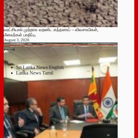
வரட்சியால் முற்றாக வறண்ட கந்தளாய் – விவசாயிகள்,
மீனவர்கள் பாதிப்பு
August 3, 2026
பதுளை மாநகர சபையின் NPP உறுப்பினர் திடீர் ராஜினாமா!
July 14, 2026
Sri Lanka News English
Lanka News Tamil
Leave a Reply
You must be
logged in
to post a comment.