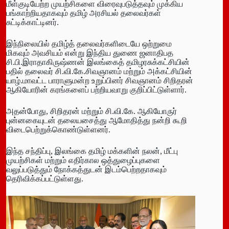
மீள்குடியேற்ற முயற்சிகளை விரைவுபடுத்தவும் முக்கிய
பங்காற்றியதாகவும் தமிழ் அரசியல் தலைவர்கள்
சுட்டிக்காட்டினர்.
இந்நிலையில் தமிழ்த் தலைவர்களிடையே ஒற்றுமை
மிகவும் அவசியம் என்று இந்திய துணை ஜனாதிபத
சி.பி.இராதாகிருஷ்ணன் இலங்கைத் தமிழரசுக்கட்சியின்
பதில் தலைவர் சி.வி.கே.சிவஞானம் மற்றும் அக்கட்சியின்
யாழ்.மாவட்ட பாராளுமன்ற உறுப்பினர் சிவஞானம் சிறிதரன்
ஆகியோரின் கரங்களைப் பற்றியவாறு குறிப்பிட்டுள்ளார்.
அதன்போது, சிறிதரன் மற்றும் சி.வி.கே. ஆகியோருர்
புன்னகையுடன் தலையசைத்து ஆமோதித்து நன்றி கூறி
விடைபெற்றுக்கொண்டுள்ளனர்.
இந்த சந்திப்பு, இலங்கை தமிழ் மக்களின் நலன், மீட்பு
முயற்சிகள் மற்றும் எதிர்கால ஒத்துழைப்புகளை
வலுப்படுத்தும் நோக்கத்துடன் இடம்பெற்றதாகவும்
தெரிவிக்கப்பட்டுள்ளது.