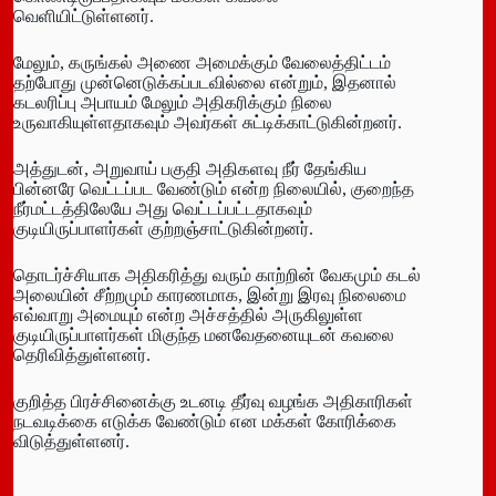
வெளியிட்டுள்ளனர்.
மேலும், கருங்கல் அணை அமைக்கும் வேலைத்திட்டம்
தற்போது முன்னெடுக்கப்படவில்லை என்றும், இதனால்
கடலரிப்பு அபாயம் மேலும் அதிகரிக்கும் நிலை
உருவாகியுள்ளதாகவும் அவர்கள் சுட்டிக்காட்டுகின்றனர்.
அத்துடன், அறுவாய் பகுதி அதிகளவு நீர் தேங்கிய
பின்னரே வெட்டப்பட வேண்டும் என்ற நிலையில், குறைந்த
நீர்மட்டத்திலேயே அது வெட்டப்பட்டதாகவும்
குடியிருப்பாளர்கள் குற்றஞ்சாட்டுகின்றனர்.
தொடர்ச்சியாக அதிகரித்து வரும் காற்றின் வேகமும் கடல்
அலையின் சீற்றமும் காரணமாக, இன்று இரவு நிலைமை
எவ்வாறு அமையும் என்ற அச்சத்தில் அருகிலுள்ள
குடியிருப்பாளர்கள் மிகுந்த மனவேதனையுடன் கவலை
தெரிவித்துள்ளனர்.
குறித்த பிரச்சினைக்கு உடனடி தீர்வு வழங்க அதிகாரிகள்
நடவடிக்கை எடுக்க வேண்டும் என மக்கள் கோரிக்கை
விடுத்துள்ளனர்.