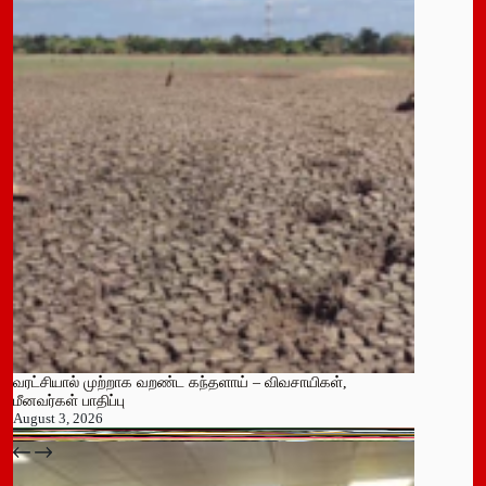
வரட்சியால் முற்றாக வறண்ட கந்தளாய் – விவசாயிகள்,
மீனவர்கள் பாதிப்பு
August 3, 2026
பதுளை மாநகர சபையின் NPP உறுப்பினர் திடீர் ராஜினாமா!
July 14, 2026