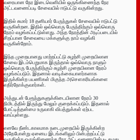
வரையான நேர இடைவெளியில் ஒருங்கிணைந்த நேர
அட்டவணைப்படி சேவையில் ஈடுபட்டு வருகின்றது.
இதில் சுமார் 18 தனியார் பேருந்துகள் சேவையில் ஈடுபட்டு
வருகின்றன. இதில் ஒவ்வொரு பேருந்திற்கும் ஒவ்வொரு
நேரம் வழங்கப்பட்டுள்ளது. அந்த நேரத்தின் அடிப்படையில்
சிறப்பான சேவையை மக்களுக்கு நாம் வழங்கி
வருகின்றோம்.
இந்த முறையானது மாற்றப்பட்டு சுழற்சி முறையிலான
சேவை இடம்பெறுமாக இருந்தால் ஒவ்வொரு நாளும்
ஒவ்வொரு பேருந்திற்கும் சுழற்சி முறையிலான நேரம்
வழங்கப்படும். இதனால் வாடிக்கையாளர்களாக
இருக்கின்ற பயணிகள் மிகுந்த அசௌகரியங்களை
எதிர்நோக்குவார்கள்.
அத்துடன் பேரூந்துகளுக்கிடையிலான நேரம் 30
நிமிடத்தில் இருந்து மேலும் குறைக்கப்படும். இதனால்
போட்டித்தன்மை உருவாகி விபத்துக்கள் ஏற்பட
வாய்புள்ளது.
எனவே நீண்டகாலமாக நடைமுறையில் இருக்கின்ற
அதேபோன்று ஏனைய இடங்களிலும் பின்பற்றப்பட்டு
வருகின்ற ஒருங்கிணைந்த நேர அட்டவணையின்படி தமது