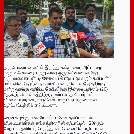
திருகோணமலையில் இருந்து கல்முனை, அம்பாறை
மற்றும் அக்கரைப்பற்று வரை ஒருங்கிணைந்த நேர
அட்டவணையின்படி சேவையில் ஈடுபட்டு வரும் தனியார்
பஸ்களின் நேரத்தை சுழற்சி முறையிலான நேரத்திற்கு
மாற்றுவதற்கு எதிர்ப்பு தெரிவித்து இன்றையதினம் (26)
ஆளுநர் செயலகத்திற்கு முன்பாக தனியார் பஸ்
உரிமையாளர்கள், சாரதிகள் மற்றும் நடத்துனர்கள்
ஆர்ப்பாட்டத்தில் ஈடுபட்டனர்.
தென்கிழக்கு கரையோரப் பிரதேச தனியார் பஸ்
உரிமையாளர்கள் சங்கத்தினரின் ஏற்பாட்டில், 20ற்கும்
மேற்பட்ட தனியார் பேருந்துகள் சேவையில் ஈடுபடாமல்
ஆளுநர் செயலகத்தின் முன்பாக தரித்து நிறுத்தப்பட்டு