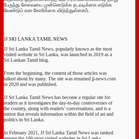
பேருந்து சேவையை முன்னெடுக்க நடவடிக்கை எடுக்க
வேண்டும் என கோரிக்கை விடுத்துள்ளனர்.
JJ SRI LANKA TAMIL NEWS
JJ Sri Lanka Tamil News, popularly known as the most
visited website in Sri Lanka, was launched in 2019 as a
Sri Lankan Tamil blog.
From the beginning, the content of those articles was
talked about by many. The site was renamed jj-news.com
in 2020 and was published.
JJ Sri Lanka Tamil News has become a regular site for
readers as it investigates the day-to-day controversies of
the country, along with readers’ conversations, and is a
mirror that reveals information within the field of art and
politics in Sri Lanka.
In February 2021, JJ Sri Lanka Tamil News was ranked
among the 100 most visited websites in Sri Lanka