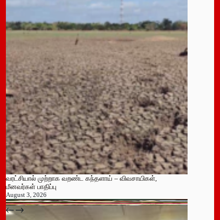
வரட்சியால் முற்றாக வறண்ட கந்தளாய் – விவசாயிகள்,
மீனவர்கள் பாதிப்பு
August 3, 2026
பதுளை மாநகர சபையின் NPP உறுப்பினர் திடீர் ராஜினாமா!
July 14, 2026