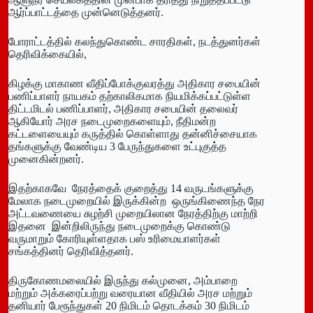
ஆர்ப்பாட்டத்தை முன்னெடுத்தனர்.
போராட்டத்தில் கலந்துகொண்ட சாரதிகள், நடத்துனர்கள்
தெரிவிக்கையில்,
கிழக்கு மாகாண வீதிப்போக்குவரத்து அதிகார சபையின்
பணிப்பாளர் நாயகம் தற்காலிகமாக நியமிக்கப்பட்டுள்ள
திட்டமிடல் பணிப்பாளர், அதிகார சபையின் தலைவர்
ஆகியோர் அரச நடைமுறைகளையும், நீதிமன்ற
கட்டளையையும் கருத்தில் கொள்ளாது தன்னிச்சையாக
தங்களுக்கு வேண்டிய 3 பேருந்துகளை உட்புகுத்த
முனைகின்றனர்.
இதற்காகவே நேரத்தைக் குறைத்து 14 வருடங்களுக்கு
மேலாக நடைமுறையில் இருக்கின்ற ஒருங்கிணைந்த நேர
அட்டவணையை சுழற்சி முறையிலான நேரத்திற்கு மாற்றி
இதனை இன்றிலிருந்து நடைமுறைக்கு கொண்டு
வருமாறும் கோரியுள்ளதாக பஸ் உரிமையாளர்கள்
சங்கத்தினர் தெரிவித்தனர்.
திருகோணமலையில் இருந்து கல்முனை, அம்பாறை
மற்றும் அக்கரைப்பற்று வரையான வீதியில் அரச மற்றும்
தனியார் பேரூந்துகள் 20 நிமிடம் தொடக்கம் 30 நிமிடம்