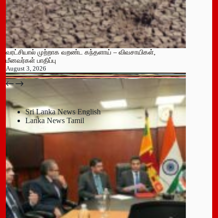
வரட்சியால் முற்றாக வறண்ட கந்தளாய் – விவசாயிகள்,
மீனவர்கள் பாதிப்பு
August 3, 2026
பதுளை மாநகர சபையின் NPP உறுப்பினர் திடீர் ராஜினாமா!
July 14, 2026
Sri Lanka News English
Lanka News Tamil
Leave a Reply
You must be
logged in
to post a comment.