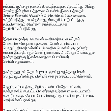
சம்பவம் குறித்து தகவல் கிடைத்ததைத் தொடர்ந்து அங்கு
சென்ற திம்புள்ள பத்தனை பொலிஸ் நிலையத்தைச்
சேர்ந்த இரண்டு பொலிஸ் அதிகாரிகள் நிலைமையை
கட்டுப்படுத்த முயன்றபோது, மோதலில் ஈடுபட்ட இரு
தரப்பினராலும் அவர்கள் தாக்கப்பட்டதாக
தெரிவிக்கப்படுகிறது.
இதனையடுத்து, பொலிஸ் அதிகாரிகளை மீட்கும்
நோக்கில் திம்புள்ள பத்தனை பொலிஸ் நிலையப்
பொறுப்பதிகாரி உள்ளிட்ட மேலதிக பொலிஸ் குழுவினர்
சம்பவ இடத்திற்குச் சென்றுள்ளனர். அப்போது அவர்களும்
தாக்குதலுக்கு இலக்கானதாக பொலிஸார்
தெரிவித்துள்ளனர்.
தாக்குதலுடன் தொடர்புடைய மூன்று சந்தேகநபர்கள்
பெரும் முயற்சிக்குப் பின்னர் கைது செய்யப்பட்டுள்ளனர்.
மேலும், சம்பவத்தை நேரில் கண்ட பிரதேச மக்கள்,
தாக்குதலில் ஈடுபட்ட பிற சந்தேகநபர்களை அடையாளம்
கண்டு கைது செய்ய பொலிஸாருக்கு உதவி வழங்கியதாக
தெரிவிக்கப்படுகிறது.
மோதலில் ஈடுபட்ட மூவரும், தாக்குதலில் காயமடைந்த