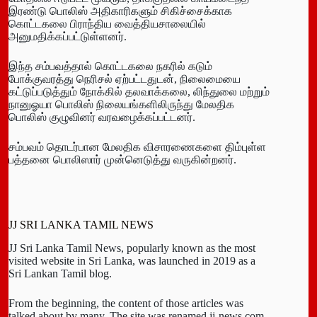
இரண்டு பொலிஸ் அதிகாரிகளும் சிகிச்சைக்காக
கொட்டகலை பிராந்திய வைத்தியசாலையில்
அனுமதிக்கப்பட்டுள்ளனர்.
இந்த சம்பவத்தால் கொட்டகலை நகரில் கடும்
போக்குவரத்து நெரிசல் ஏற்பட்டதுடன், நிலைமையை
கட்டுப்படுத்தும் நோக்கில் தலவாக்கலை, லிந்துலை மற்றும்
நானுஓயா பொலிஸ் நிலையங்களிலிருந்து மேலதிக
பொலிஸ் குழுவினர் வரவழைக்கப்பட்டனர்.
சம்பவம் தொடர்பான மேலதிக விசாரணைகளை திம்புள்ள
பத்தனை பொலிஸார் முன்னெடுத்து வருகின்றனர்.
JJ SRI LANKA TAMIL NEWS
JJ Sri Lanka Tamil News, popularly known as the most
visited website in Sri Lanka, was launched in 2019 as a
Sri Lankan Tamil blog.
From the beginning, the content of those articles was
talked about by many. The site was renamed jj-news.com