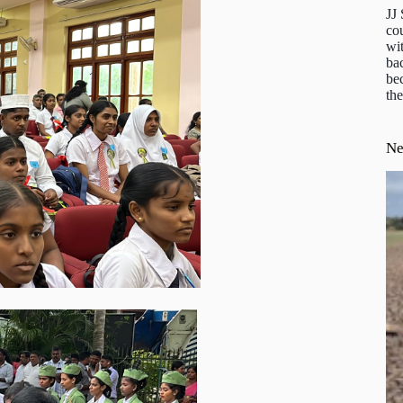
JJ
cou
wit
ba
be
the
N