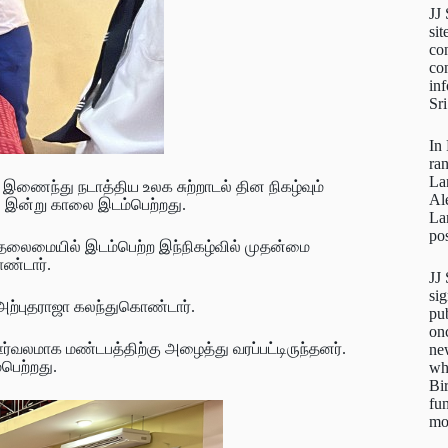
JJ
sit
con
con
inf
Sr
In
ra
La
ணைந்து நடாத்திய உலக சுற்றாடல் தின நிகழ்வும்
Al
 இன்று காலை இடம்பெற்றது.
La
pos
லைமையில் இடம்பெற்ற இந்நிகழ்வில் முதன்மை
ொண்டார்.
JJ
sig
அற்புதராஜா கலந்துகொண்டார்.
pu
on
்வலமாக மண்டபத்திற்கு அழைத்து வரப்பட்டிருந்தனர்.
new
பெற்றது.
wh
Bi
fun
mo