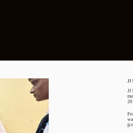
JJ
JJ
mo
20
Fr
wa
jj