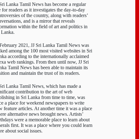
 Sri Lanka Tamil News has become a regular
e for readers as it investigates the day-to-day
troversies of the country, along with readers’
versations, and is a mirror that reveals
ormation within the field of art and politics in
i Lanka.
 February 2021, JJ Sri Lanka Tamil News was
nked among the 100 most visited websites in Sri
nka according to the internationally acclaimed
exa web rankings. From then until now, JJ Sri
nka Tamil News has been able to maintain its
ition and maintain the trust of its readers.
 Sri Lanka Tamil News, which has made a
nificant contribution to the art of web
blishing in Sri Lanka from time to time, was
ce a place for weekend newspapers to write
 feature articles. At another time it was a place
ere alternative news brought news. Artists’
rthdays were a memorable place to learn about
erals first. It was a place where you could learn
re about social issues.