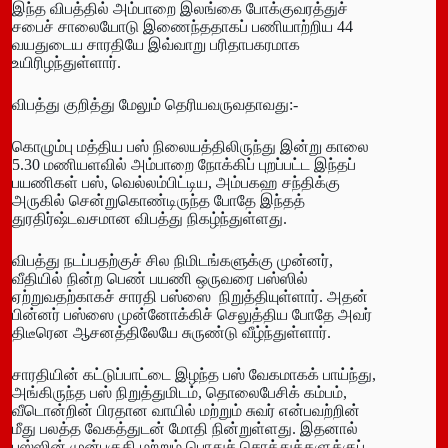
இந்த விபத்தில் அம்பாறை இலங்கை போக்குவரத்துச்
சபைச் சாலையோடு இணைந்ததாகப் பணியாற்றிய 44
வயதுடைய சாரதியே இவ்வாறு பரிதாபகரமாக
உயிரிழந்துள்ளார்.
விபத்து குறித்து மேலும் தெரியவருவதாவது:-
கொழும்பு மத்திய பஸ் நிலையத்திலிருந்து இன்று காலை
5.30 மணியளவில் அம்பாறை நோக்கிப் புறப்பட்ட இந்தப்
பயணிகள் பஸ், வெல்லம்பிட்டிய, அம்பகஹ சந்திக்கு
அருகில் சென்றுகொண்டிருந்த போதே இந்தத்
துரதிர்ஷ்டவசமான விபத்து நிகழ்ந்துள்ளது.
விபத்து நடப்பதற்குச் சில நிமிடங்களுக்கு முன்னர்,
வீதியில் நின்ற பெண் பயணி ஒருவரை பஸ்ஸில்
ஏற்றுவதற்காகச் சாரதி பஸ்ஸை நிறுத்தியுள்ளார். அதன்
பின்னர் பஸ்ஸை முன்னோக்கிச் செலுத்திய போதே அவர்
திடீரென ஆசனத்திலேயே சுருண்டு வீழ்ந்துள்ளார்.
சாரதியின் கட்டுப்பாட்டை இழந்த பஸ் வேகமாகக் பாய்ந்து,
அங்கிருந்த பஸ் நிறுத்துமிடம், தொலைபேசிக் கம்பம்,
வீடொன்றின் பிரதான வாயில் மற்றும் சுவர் என்பவற்றின்
மீது பலத்த வேகத்துடன் மோதி நின்றுள்ளது. இதனால்
பஸ்ஸின் முன்பகுதி மற்றும் பொதுச் சொத்துக்களுக்குப்