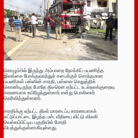
கொழும்பில் இருந்து அம்பாறை நோக்கிப் பயணித்த
இலங்கை போக்குவரத்துச் சபைக்குச் சொந்தமான
பயணிகள் பஸ்ஸின் சாரதி, பஸ்ஸை செலுத்திக்
கொண்டிருந்த போதே திடீரென ஏற்பட்ட உடல்நலக்குறைவு
காரணமாக உயிரிழந்துள்ளார் என்று பொலிஸார்
தெரிவித்துள்ளனர்.
சாரதிக்கு ஏற்பட்ட திடீர் மாரடைப்பு காரணமாகக்
கட்டுப்பாட்டை இழந்த பஸ், வீதியை விட்டு விலகி
வெல்லம்பிட்டிய பகுதியில் மோதி
விபத்துக்குள்ளாகியுள்ளது.