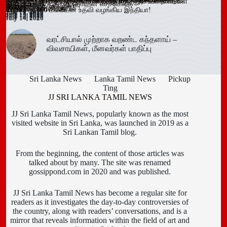
கல்வயல் நுணாவில் வீதியின் பாலத்திற்கான அடிக்கல் நாட்டும்
தெனியாய ஆரம்ப வைத்தியசாலைக்கு மருத்துவ உபகரணங்கள்
டெங்கு உறுதி
விளம்பரங்கள் – அஜித் ரொஹன எச்சரிக்கை
முறியடிப்பு
இடைக்காலத் தடை நீடிப்பு
July 15, 2026
ஆரம்பம்!
அமைச்சரவை ஒப்புதல்
கைது!
கடமையேற்பு!
July 15, 2026
தாக்கிய மூவர் சிறையில்
Trending now
விழா!
வழங்க ரூ.600 மில்லியன் உதவி வழங்கிய இந்தியா!
July 16, 2026
July 15, 2026
July 15, 2026
July 15, 2026
July 15, 2026
July 15, 2026
July 15, 2026
July 15, 2026
July 14, 2026
July 14, 2026
July 14, 2026
வரட்சியால் முற்றாக வறண்ட கந்தளாய் –
விவசாயிகள், மீனவர்கள் பாதிப்பு
Sri Lanka News
Lanka Tamil News
Pickup
Ting
JJ SRI LANKA TAMIL NEWS
JJ Sri Lanka Tamil News, popularly known as the most
visited website in Sri Lanka, was launched in 2019 as a
Sri Lankan Tamil blog.
From the beginning, the content of those articles was
talked about by many. The site was renamed
gossippond.com in 2020 and was published.
JJ Sri Lanka Tamil News has become a regular site for
readers as it investigates the day-to-day controversies of
the country, along with readers’ conversations, and is a
mirror that reveals information within the field of art and