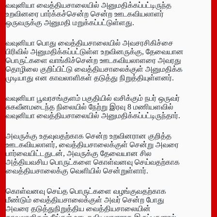
வவுனியா வைத்தியசாலையில் அனுமதிக்கப்பட்டிருந்த
உறவினரை பார்க்கச்சென்ற சென்ற ஊடகவியலாளர்
ஒருவருக்கு அனுமதி மறுக்கப்பட்டுள்ளது.
வவுனியா பொது வைத்தியசாலையில் அவசரசிகிச்சை
பிரிவில் அனுமதிக்கப்பட்டுள்ள உறவினருக்கு, தேவையான
பொருட்களை வாங்கிச்சென்ற ஊடகவியலாளரை அவரது
தொழிலை குறிப்பிட்டு வைத்தியசாலைக்குள் அனுமதிக்க
முடியாது என காவலாளிகள் தடுத்து நிறுத்தியுள்ளனர்.
வவுனியா பூவரசங்குளம் பகுதியில் வசிக்கும் நபர் ஒருவர்
சுகவீனமடைந்த நிலையில் நேற்று இரவு 8 மணியளவில்
வவுனியா வைத்தியசாலையில் அனுமதிக்கப்பட்டிருந்தார்.
அவருக்கு உதவுவதற்காக சென்ற உறவினரான குறித்த
ஊடகவியலாளர், வைத்தியசாலைக்குள் சென்று அவரை
பார்வையிட்டதுடன், அவருக்கு தேவையான சில
அத்தியவசிய பொருட்களை கொள்வனவு செய்வதற்காக
வைத்தியசாலைக்கு வெளியில் சென்றுள்ளார்.
கொள்வனவு செய்த பொருட்களை வழங்குவதற்காக
மீண்டும் வைத்தியசாலைக்குள் அவர் சென்ற போது
அவரை தடுத்துநிறுத்திய வைத்தியசாலையின்