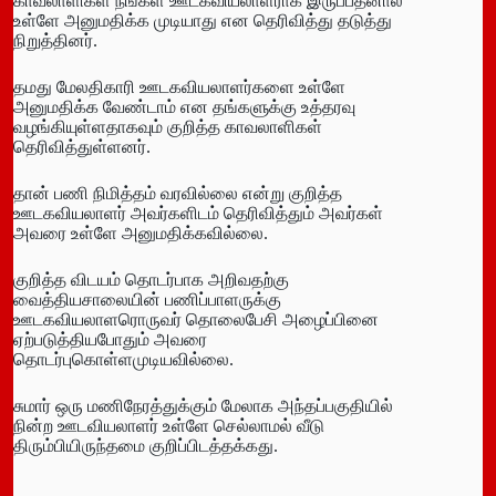
காவலாளிகள் நீங்கள் ஊடகவியலாளராக இருப்பதனால்
உள்ளே அனுமதிக்க முடியாது என தெரிவித்து தடுத்து
நிறுத்தினர்.
தமது மேலதிகாரி ஊடகவியலாளர்களை உள்ளே
அனுமதிக்க வேண்டாம் என தங்களுக்கு உத்தரவு
வழங்கியுள்ளதாகவும் குறித்த காவலாளிகள்
தெரிவித்துள்ளனர்.
தான் பணி நிமித்தம் வரவில்லை என்று குறித்த
ஊடகவியலாளர் அவர்களிடம் தெரிவித்தும் அவர்கள்
அவரை உள்ளே அனுமதிக்கவில்லை.
குறித்த விடயம் தொடர்பாக அறிவதற்கு
வைத்தியசாலையின் பணிப்பாளருக்கு
ஊடகவியலாளரொருவர் தொலைபேசி அழைப்பினை
ஏற்படுத்தியபோதும் அவரை
தொடர்புகொள்ளமுடியவில்லை.
சுமார் ஒரு மணிநேரத்துக்கும் மேலாக அந்தப்பகுதியில்
நின்ற ஊடவியலாளர் உள்ளே செல்லாமல் வீடு
திரும்பியிருந்தமை குறிப்பிடத்தக்கது.