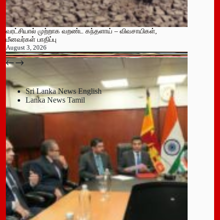
வரட்சியால் முற்றாக வறண்ட கந்தளாய் – விவசாயிகள்,
மீனவர்கள் பாதிப்பு
August 3, 2026
பதுளை மாநகர சபையின் NPP உறுப்பினர் திடீர் ராஜினாமா!
July 14, 2026
Sri Lanka News English
Lanka News Tamil
Leave a Reply
You must be
logged in
to post a comment.