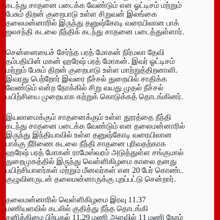
கடந்து சாதனை படைக்க வேண்டும் என ஓட்டிசம் மற்றும்
பேசும் திறன் குறைபாடு உள்ள சிறுவன் இலங்கை
தலைமன்னாரில் இருந்து தனுஷ்கோடி வரையிலான பாக்
ஜலசந்தி கடலை நீந்திக் கடந்து சாதனை படைத்துள்ளார்.
சென்னையைச் சேர்ந்த பரத் மோகன் நிர்மலா தேவி
தம்பதியின் மகன் ஹரேஷ் பரத் மோகன். இவர் ஓட்டிசம்
மற்றும் பேசும் திறன் குறைபாடு உள்ள மாற்றுத்திறனாளி.
இவரது பெற்றோர் இவரை நீச்சல் துறையில் சாதிக்க
வேண்டும் என்ற நோக்கில் சிறு வயது முதல் நீச்சல்
பயிற்சியை முறையாக கற்றுக் கொடுக்கத் தொடங்கினர்.
இயலாமைக்கும் சாதனைக்கும் உள்ள தூரத்தை நீந்தி
கடந்து சாதனை படைக்க வேண்டும் என தலைமன்னாரில்
இருந்து இந்தியாவில் உள்ள தனுஷ்கோடி வரையிலான
பாக்கு நீரிணை கடலை நீந்தி சாதனை புரிவதற்காக
ஹரேஷ் பரத் மோகன் ராமேஸ்வரம் அடுத்துள்ள சங்குமால்
துறைமுகத்தில் இருந்து வெள்ளிகிழமை காலை தனது
பயிற்சியாளர்கள் மற்றும் மீனவர்கள் என 20 பேர் கொண்ட
குழுவினருடன் தலைமன்னாருக்கு புறப்பட்டு சென்றார்.
தலைமன்னாரில் வெள்ளிகிழமை இரவு 11.37
மணியளவில் கடலில் குதித்து நீந்த தொடங்கி
சனிக்கிமை பிற்பகல் 11.29 மணி அளவில் 11 மணி நேரம்