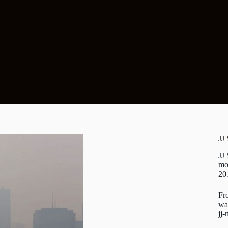
JJ
JJ
mo
20
Fr
wa
jj