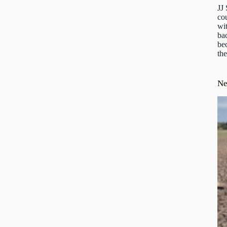
JJ
cou
wit
ba
be
the
N