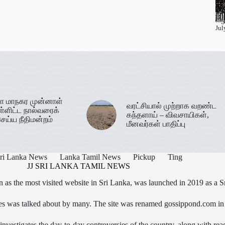
பூ
யா
பு
கல
தெ
67
ஊட
கடத
வர
Jul
பண
தி
இர
செ
Jul
மா
அட
உப
Jul
Jul
Jul
Jul
Jul
Jul
Jul
Jul
Jul
Jul
வழ
Jul
ா மாநகர முன்னாள்
வரட்சியால் முற்றாக வறண்ட
ள்ளிட்ட நால்வரைக்
கந்தளாய் – விவசாயிகள்,
ெய்ய நீதிமன்றம்
மீனவர்கள் பாதிப்பு
ri Lanka News
Lanka Tamil News
Pickup
Ting
JJ SRI LANKA TAMIL NEWS
as the most visited website in Sri Lanka, was launched in 2019 as a S
icles was talked about by many. The site was renamed gossippond.com i
nvestigates the day-to-day controversies of the country, along with read