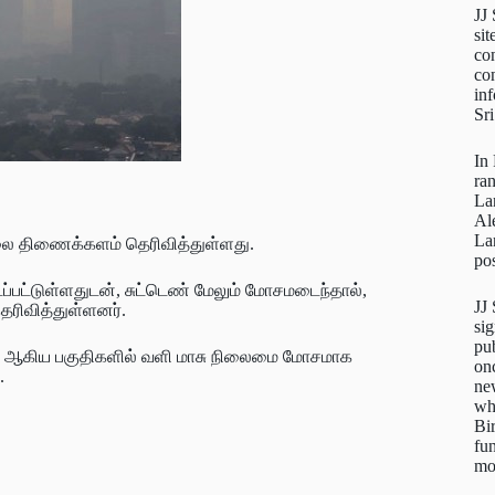
JJ
sit
con
con
inf
Sr
In
ra
La
Al
La
லை திணைக்களம் தெரிவித்துள்ளது.
pos
டப்பட்டுள்ளதுடன், சுட்டெண் மேலும் மோசமடைந்தால்,
JJ
ரிவித்துள்ளனர்.
sig
pu
டி ஆகிய பகுதிகளில் வளி மாசு நிலைமை மோசமாக
on
.
new
wh
Bi
fun
mo