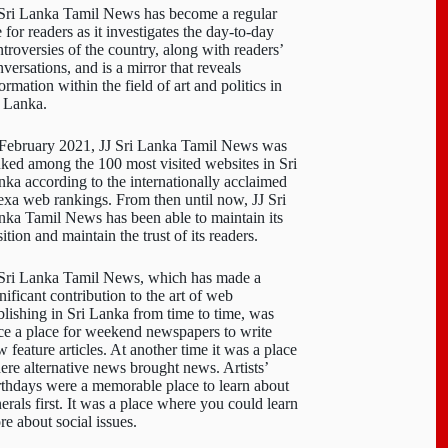
 Sri Lanka Tamil News has become a regular
e for readers as it investigates the day-to-day
troversies of the country, along with readers’
versations, and is a mirror that reveals
ormation within the field of art and politics in
i Lanka.
 February 2021, JJ Sri Lanka Tamil News was
nked among the 100 most visited websites in Sri
nka according to the internationally acclaimed
exa web rankings. From then until now, JJ Sri
nka Tamil News has been able to maintain its
ition and maintain the trust of its readers.
 Sri Lanka Tamil News, which has made a
nificant contribution to the art of web
blishing in Sri Lanka from time to time, was
ce a place for weekend newspapers to write
 feature articles. At another time it was a place
ere alternative news brought news. Artists’
rthdays were a memorable place to learn about
erals first. It was a place where you could learn
re about social issues.