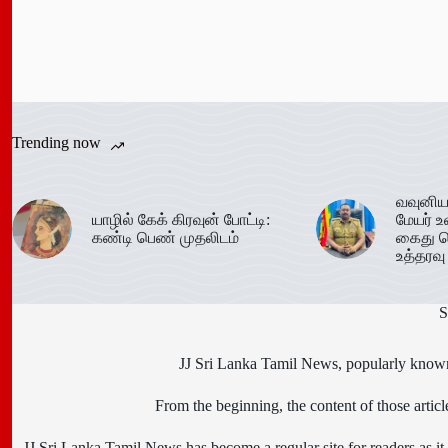
Trending now
வவுனிய
யாழில் கேக் கிரவுன் போட்டி:
மேயர் உ
கண்டி பெண் முதலிடம்
கைது ச
உத்தரவு
S
JJ Sri Lanka Tamil News, popularly known 
From the beginning, the content of those art
JJ Sri Lanka Tamil News has become a regular site for readers as it i