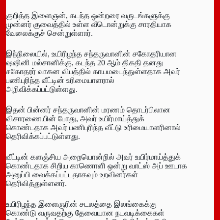
குறித்த இளைஞன், கடந்த ஒன்றரை வருடங்களுக்கு
முன்னர் குவைத்தில் உள்ள வீடொன்றுக்கு சாரதியாக
வேலைக்குச் சென்றுள்ளார்.
இந்நிலையில், உயிரிழந்த சந்தருவானின் சகோதரியான
ஷஷினி மல்சானிக்கு, கடந்த 20 ஆம் திகதி தனது
சகோதரர் வாகன விபத்தில் காயமடைந்துள்ளதாக அவர்
பணிபுரிந்த வீட்டின் உரிமையாளரால்
அறிவிக்கப்பட்டுள்ளது.
இதன் பின்னர் சந்தருவானின் மரணம் தொடர்பிலான
விசாரணையின் போது, ​​அவர் உயிர்மாய்த்துக்
கொண்டதாக அவர் பணிபுரிந்த வீட்டு உரிமையாளரினால்
தெரிவிக்கப்பட்டுள்ளது.
வீட்டின் களஞ்சிய அறையொன்றில் அவர் உயிர்மாய்த்துக்
கொண்டதாக சிறிய காணொளி ஒன்று வாட்ஸ் அப் ஊடாக
அனுப்பி வைக்கப்பட்டதாகவும் உறவினர்கள்
தெரிவித்துள்ளனர்.
உயிரிழந்த இளைஞரின் சடலத்தை இலங்கைக்கு
கொண்டு வருவதற்கு தேவையான நடவடிக்கைகள்