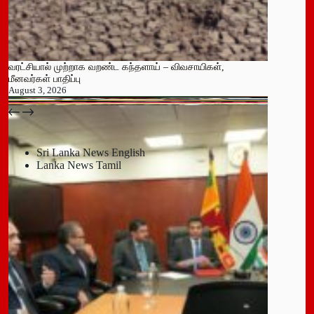
வரட்சியால் முற்றாக வறண்ட கந்தளாய் – விவசாயிகள்,
மீனவர்கள் பாதிப்பு
August 3, 2026
பதுளை மாநகர சபையின் NPP உறுப்பினர் திடீர் ராஜினாமா!
July 14, 2026
Sri Lanka News English
Lanka News Tamil
Leave a Reply
You must be
logged in
to post a comment.