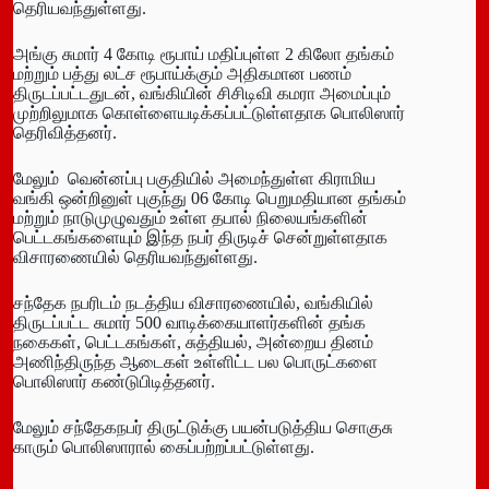
தெரியவந்துள்ளது.
அங்கு சுமார் 4 கோடி ரூபாய் மதிப்புள்ள 2 கிலோ தங்கம்
மற்றும் பத்து லட்ச ரூபாய்க்கும் அதிகமான பணம்
திருடப்பட்டதுடன், வங்கியின் சிசிடிவி கமரா அமைப்பும்
முற்றிலுமாக கொள்ளையடிக்கப்பட்டுள்ளதாக பொலிஸார்
தெரிவித்தனர்.
மேலும் வென்னப்பு பகுதியில் அமைந்துள்ள கிராமிய
வங்கி ஒன்றினுள் புகுந்து 06 கோடி பெறுமதியான தங்கம்
மற்றும் நாடுமுழுவதும் உள்ள தபால் நிலையங்களின்
பெட்டகங்களையும் இந்த நபர் திருடிச் சென்றுள்ளதாக
விசாரணையில் தெரியவந்துள்ளது.
சந்தேக நபரிடம் நடத்திய விசாரணையில், வங்கியில்
திருடப்பட்ட சுமார் 500 வாடிக்கையாளர்களின் தங்க
நகைகள், பெட்டகங்கள், சுத்தியல், அன்றைய தினம்
அணிந்திருந்த ஆடைகள் உள்ளிட்ட பல பொருட்களை
பொலிஸார் கண்டுபிடித்தனர்.
மேலும் சந்தேகநபர் திருட்டுக்கு பயன்படுத்திய சொகுசு
காரும் பொலிஸாரால் கைப்பற்றப்பட்டுள்ளது.