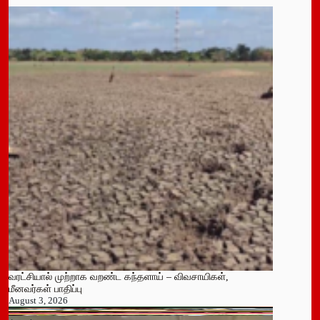
வரட்சியால் முற்றாக வறண்ட கந்தளாய் – விவசாயிகள்,
மீனவர்கள் பாதிப்பு
August 3, 2026
பதுளை மாநகர சபையின் NPP உறுப்பினர் திடீர் ராஜினாமா!