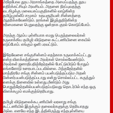
அதேபோல தூய அரசாங்கத்தை அமைப்பதற்கு தூய
எதிர்க்கட்சியும் அவசியம். அதனை நிரப்புவதற்கு
வடகிழக்கு மலையகப்பகுதிகளில் வாழ்கின்ற
தமிழ்முஸ்லீம் சமூகம் உதயசூரியன் சின்னத்தை
ஆதரிக்கவேண்டும். நாங்கள் இழந்துநிற்கின்ற
உரிமைகளை பெறுவதற்கு ஒன்றாக குரல் கொடுப்போம்.
அதற்கு ஆரம்ப புள்ளியாக எமது பெருந்தலைவர்கள்
உருவாக்கிய தமிழர் விடுதலை கூட்டணியினை கையில்
எடுப்போம். எங்கும் ஒளி பரவட்டும்.
இதேவேளை சங்குசின்னம் எதற்காக உருவாக்கப்பட்டது
என்ற விளக்கத்தினை அவர்கள் சொல்லவேண்டும்.
அவர்கள் ஜனாதிபதித்தேர்தலில் போட்டுயிடும் போதும்
எங்களோடு உரையாடப்படவில்லை. அந்ததேர்தலில்
மாத்திரமே சங்கு சின்னம் பயன்படுத்தப்படும அதன்
பின்னர்பயன்படுத்தப்படாது என்று சொல்லப்பட்ட கருத்தும்
எனக்கு நினைவில் உள்ளது.மீண்டும் அது
பொதுத்தேர்தலில்பயன்படுதப்படுவது தொடர்பில் எந்த ஒரு
விளக்கமும் எமக்குத்தெரியாது.
தமிழர் விடுதலைக்கூடணியின் வரலாறு சங்கு
கூட்டணியில் இருக்கும் தலைவர்களுக்கு தெரியாதது
அல்ல. எனவே எந்த இடத்திலிருந்து எந்தபுள்ளியை