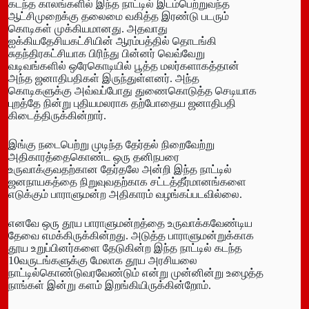
கடந்த காலங்களில் இந்த நாட்டில் இடம்பெற்றுவந்த
ஆட்சிமுறைக்கு தலைமை வகித்த இரண்டு படரும்
கொடிகள் முக்கியமானது. அதவாது
ஐக்கியதேசியகட்சியின் ஆரம்பத்தில் தொடங்கி
சுதந்திரகட்சியாக பிரிந்து பின்னர் வெவ்வேறு
வடிவங்களில் ஒரேகொடியில் பூத்த மலர்களாகத்தான்
அந்த ஜனாதிபதிகள் இருந்துள்ளனர். அந்த
கொடிகளுக்கு அவ்வப்போது துணைகொடுத்த செடியாக
புறத்தே நின்று புதியமலராக தற்போதைய ஜனாதிபதி
கிடைத்திருக்கின்றார்.
இங்கு நடைபெற்று முடிந்த தேர்தல் நிறைவேற்று
அதிகாரத்தைகொண்ட ஒரு தனிநபரை
உருவாக்குவதற்கான தேர்தலே அன்றி இந்த நாட்டில்
ஜனநாயகத்தை நிறுவுவதற்காக சட்டத்தீர்மானங்களை
எடுக்கும் பாராளுமன்ற அதிகாரம் வழங்கப்படவில்லை.
எனவே ஒரு தூய பாராளுமன்றத்தை உருவாக்கவேண்டிய
தேவை எமக்கிருக்கின்றது. அடுத்த பாராளுமன்றுக்காக
தூய உறுப்பினர்களை தேடுகின்ற இந்த நாட்டில் கடந்த
10வருடங்களுக்கு மேலாக தூய அரசியலை
நாட்டில்கொண்டுவரவேண்டும் என்று முன்னின்று உழைத்த
நாங்கள் இன்று களம் இறங்கியிருக்கின்றோம்.