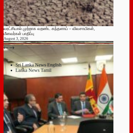
வரட்சியால் முற்றாக வறண்ட கந்தளாய் – விவசாயிகள்,
மீனவர்கள் பாதிப்பு
August 3, 2026
பதுளை மாநகர சபையின் NPP உறுப்பினர் திடீர் ராஜினாமா!
July 14, 2026
Sri Lanka News English
Lanka News Tamil
Leave a Reply
You must be
logged in
to post a comment.