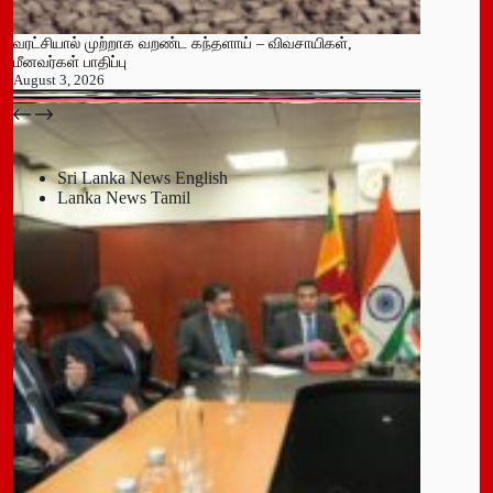
வரட்சியால் முற்றாக வறண்ட கந்தளாய் – விவசாயிகள்,
மீனவர்கள் பாதிப்பு
August 3, 2026
பதுளை மாநகர சபையின் NPP உறுப்பினர் திடீர் ராஜினாமா!
July 14, 2026
Sri Lanka News English
Lanka News Tamil
Leave a Reply
You must be
logged in
to post a comment.