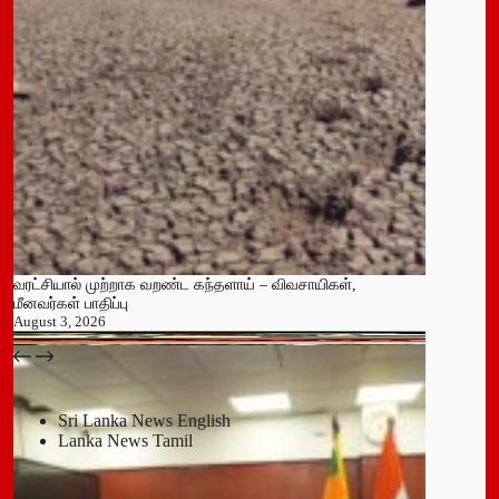
வரட்சியால் முற்றாக வறண்ட கந்தளாய் – விவசாயிகள்,
மீனவர்கள் பாதிப்பு
August 3, 2026
பதுளை மாநகர சபையின் NPP உறுப்பினர் திடீர் ராஜினாமா!
July 14, 2026
Sri Lanka News English
Lanka News Tamil