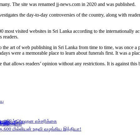
by many. The site was renamed jj-news.com in 2020 and was published.
estigates the day-to-day controversies of the country, along with readers
most visited websites in Sri Lanka according to the internationally a
s readers.
 the art of web publishing in Sri Lanka from time to time, was once a 
hdays were a memorable place to learn about funerals first. It was a pla
ce that allows readers’ opinion without any restrictions. It is against 
பு
உறுதி
 – அஜித் ரொஹன எச்சரிக்கை
ு
தடை நீடிப்பு
ஒப்புதல்
்பு!
ர் சிறையில்
600 மில்லியன் உதவி வழங்கிய இந்தியா!