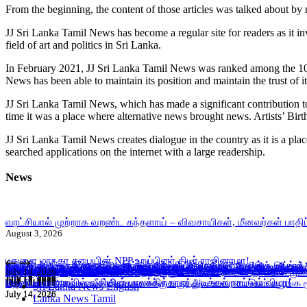
From the beginning, the content of those articles was talked about 
JJ Sri Lanka Tamil News has become a regular site for readers as it inv
field of art and politics in Sri Lanka.
In February 2021, JJ Sri Lanka Tamil News was ranked among the 100 
News has been able to maintain its position and maintain the trust of it
JJ Sri Lanka Tamil News, which has made a significant contribution to
time it was a place where alternative news brought news. Artists’ Birt
JJ Sri Lanka Tamil News creates dialogue in the country as it is a pla
searched applications on the internet with a large readership.
News
வரட்சியால் முற்றாக வறண்ட கந்தளாய் – விவசாயிகள், மீனவர்கள் பாதிப்
August 3, 2026
பதுளை மாநகர சபையின் NPP உறுப்பினர் திடீர் ராஜினாமா!
ஓகஸ்ட் நடுப்பகுதி வரை அபாயம் – வவுனியாவிலும் 67 பேருக்கு டெங்கு 
இளைஞர்களை போதைக்கு இட்டுச் செல்லும் சமூக ஊடக விளம்பரங்கள்
காலி சிறையை குறிவைத்து போதைப்பொருள் கடத்தல் முயற்சி முறியடிப்ப
வவுனியா மாநகர முதல்வரை பதவி நீக்கும் வர்த்தமானிக்கு இடைக்காலத் 
கந்தளாயில் பொலிஸ் விசேட சோதனை!
வவுனியா – போகஸ்வெவ வீதி (B442) அபிவிருத்திப் பணிகள் ஆரம்பம்!
அரச அதிகாரிகளுக்கான விடுமுறை விதிகளில் திருத்தம்; அமைச்சரவை 
மஸ்கெலியா பொலிஸ் பிரிவில் போதைப்பொருளுடன் இருவர் கைது!
பூநகரி பிரதேச செயலகத்தின் புதிய உதவிப் பிரதேச செயலாளர் கடமையேற
யாழ். மாவட்ட கல்வி அபிவிருத்தி உப குழுக் கூட்டம்!
புதுக்குடியிருப்பு பாடசாலையில் பதற்றம்; சக மாணவர்களை தாக்கிய மூவ
July 14, 2026
July 16, 2026
July 15, 2026
July 15, 2026
July 15, 2026
July 15, 2026
July 15, 2026
July 15, 2026
July 15, 2026
கல்வயல் நுணாவில் வீதியின் பாலத்திற்கான அடிக்கல் நாட்டும் விழா!
July 15, 2026
தெனியாய ஆரம்ப வைத்தியசாலைக்கு மருத்துவ உபகரணங்கள் வழங்க ரூ.
July 15, 2026
July 14, 2026
Sri Lanka News English
July 14, 2026
July 14, 2026
Lanka News Tamil