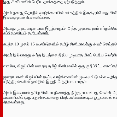
இது சினிமாவில் பெரிய தாக்கத்தை ஏற்படுத்தும்.
அவர் தனது தொழில் வாழ்க்கையின் உச்சத்தில் இருக்கும்போது சின
இல்லாததால் விலகவில்லை.
அவரது முடிவு கடினமாக இருந்தாலும், அந்த முடிவை நாம் ஏற்றுக்க
சுப்பிரமணியம் கூறியுள்ளார்.
கடந்த 10 முதல் 15 ஆண்டுகளில் தமிழ் சினிமாவுக்கு அவர் செய்
அவர் இல்லாதது அந்த இடத்தை நிரப்ப முடியாத மிகப் பெரிய வெற்றி
எனவே, விஜய்யின் மறைவு தமிழ் சினிமாவில் ஒரு குறிப்பிட்ட சகாப்தத
ஜனநாயகன் விஜய்யின் நடிப்பு வாழ்க்கையின் முடிவு மட்டுமல்ல – இத
சரித்திரங்களில் ஒன்றின் இறுதி அத்தியாயமாகும்.
அவர் இல்லாமல் தமிழ் சினிமா நிலைத்து நிற்குமா என்பது கேள்வி 
பங்களிப்பில் ஒரு பகுதியையாவது பிரதிபலிக்கக்கூடிய ஒருவரைக் க
ஆகவுள்ளது.