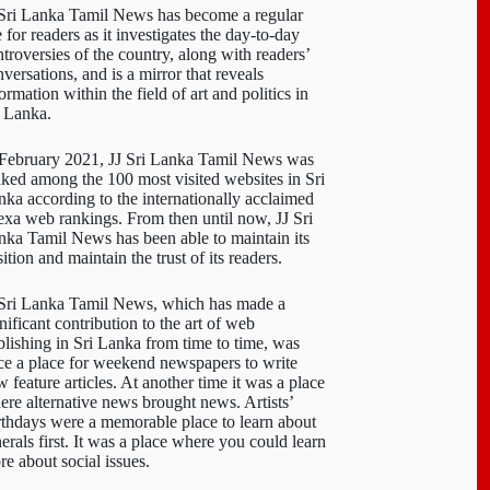
 Sri Lanka Tamil News has become a regular
e for readers as it investigates the day-to-day
troversies of the country, along with readers’
versations, and is a mirror that reveals
ormation within the field of art and politics in
i Lanka.
 February 2021, JJ Sri Lanka Tamil News was
nked among the 100 most visited websites in Sri
nka according to the internationally acclaimed
exa web rankings. From then until now, JJ Sri
nka Tamil News has been able to maintain its
ition and maintain the trust of its readers.
 Sri Lanka Tamil News, which has made a
nificant contribution to the art of web
blishing in Sri Lanka from time to time, was
ce a place for weekend newspapers to write
 feature articles. At another time it was a place
ere alternative news brought news. Artists’
rthdays were a memorable place to learn about
erals first. It was a place where you could learn
re about social issues.