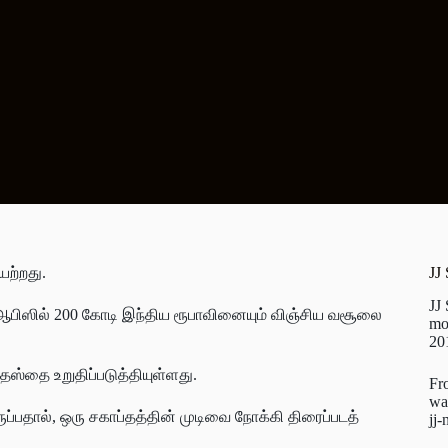
யற்றது.
JJ
JJ
் ஆபிஸில் 200 கோடி இந்திய ரூபாவினையும் விஞ்சிய வசூலை
mo
20
தஸ்தை உறுதிப்படுத்தியுள்ளது.
Fr
wa
பதால், ஒரு சகாப்தத்தின் முடிவை நோக்கி திரைப்படத்
jj