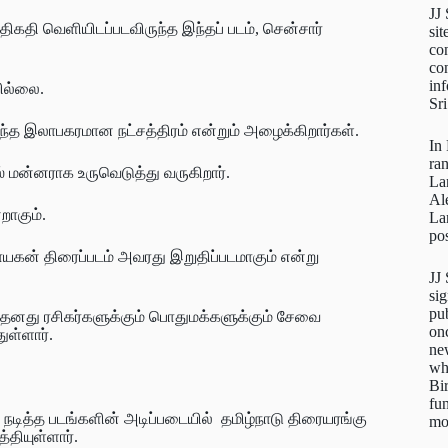
JJ
கதி வெளியிடப்படவிருந்த இந்தப் படம், சென்சார்
sit
con
con
inf
வில்லை.
Sr
ுந்த இலாபகரமான நட்சத்திரம் என்றும் அழைக்கிறார்கள்.
In
ra
் மன்னராக உருவெடுத்து வருகிறார்.
La
Al
றாகும்.
La
pos
ன் திரைப்படம் அவரது இறுதிப்படமாகும் என்று
JJ
sig
pu
தனது ரசிகர்களுக்கும் பொதுமக்களுக்கும் சேவை
on
ுள்ளார்.
new
wh
Bi
fun
நடித்த படங்களின் அடிப்படையில் தமிழ்நாடு திரையரங்கு
mo
்தியுள்ளார்.