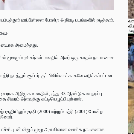
்புத்தூர் மாப்பிள்ளை போன்ற அதிரடி படங்களில் நடித்தார்.
வர
வி
Aug
தது.
கா
வவ
கந
வவ
அர
மஸ
யா
பு
பத
தெ
கடத
வர
Jul
பண
தி
இர
Jul
மா
ரா
உப
முனையாக அமைந்தது.
Jul
Jul
Jul
Jul
Jul
Jul
Jul
வழ
Jul
ளின் மூலமும் ரசிகர்கள் மனதில் அவர் ஒரு காதல் நாயகனாக
ரி நடத்தும் சூப்பர் குட் பிலிம்ஸுக்காகவே எடுக்கப்பட்டன
நடிகராக அறிமுகமானதிலிருந்து 33 ஆண்டுகால நடிப்பு
ை சிகரம் அளவுக்கு கட்டியெழுப்பியுள்ளார்.
குதியிலும் குஷி (2000) மற்றும் பத்ரி (2001) போன்ற
தினார்.
ுப்பாச்சியுடன் விஜய் முழு அளவிலான வணிக நாயகனாக
ஓக
இள