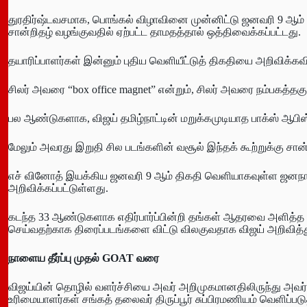
துரதிர்ஷ்டவசமாக, பொங்கல் விழாவினை முன்னிட்டு ஜனவரி 9 ஆம் தி
சான்றிதழ் வழங்குவதில் ஏற்பட்ட தாமதத்தால் ஒத்திவைக்கப்பட்டது.
தயாரிப்பாளர்கள் இன்னும் புதிய வெளியீட்டுத் திகதியை அறிவிக்க
சிலர் அவரை “box office magnet” என்றும், சிலர் அவரை நம்பகத்தக
பல ஆண்டுகளாக, விஜய் தமிழ்நாட்டின் மறுக்கமுடியாத பாக்ஸ் ஆபிஸ
மேலும் அவரது இறுதி சில படங்களின் வசூல் இந்தக் கூற்றுக்கு சான்
எச் வினோத் இயக்கிய ஜனவரி 9 ஆம் திகதி வெளியாகவுள்ள ஜனநாயக
அறிவிக்கப்பட்டுள்ளது.
கடந்த 33 ஆண்டுகளாக எதிர்பார்ப்பின்றி தங்கள் ஆதரவை அளித்த 
செய்வதற்காக திரைப்படங்களை விட்டு விலகுவதாக விஜய் அறிவித்த
நாளைய தீர்ப்பு முதல்
GOAT வரை
விஜய்யின் தொழில் வளர்ச்சியை அவர் அறிமுகமானதிலிருந்து அவர் 
உரிமையாளர்கள் சங்கத் தலைவர் திருப்பூர் சுப்பிரமணியம் வெளிப்படுத