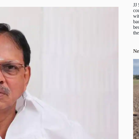
JJ
cou
wit
ba
be
the
N