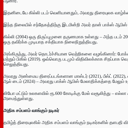
ஆனார்.
இதனிடையே கில்லி படம் வெளியானதும், அவரது திரையுலக வாழ்க்க
இந்த நிலையில் சந்தேகத்திற்கு இடமின்றி அவர் தான் பாக்ஸ் ஆபிஸ் கிங
கில்லி (2004) ஒரு திருப்புமுனை தருணமாக உள்ளது – அந்த படம் 200
ஒரு தவிர்க்க முடியாத சக்தியாக நிலைநிறுத்தியது.
அங்கிருந்து, அவர் தொடர்ச்சியான வெற்றிகளை வழங்கினார்: போக்கிரி 
மற்றும் பிகில் (2019). ஒவ்வொரு படமும் விதிவிலக்காக சிறப்பாக வெ
செலுத்தியது.
அவரது அண்மைய திரைப்படங்களான மாஸ்டர் (2021), பீஸ்ட் (2022), வார
ஆல் டைம் (2024) – அவரது பாக்ஸ் ஆபிஸ் மேலாதிக்கத்தை மேலும் உற
லியோ மட்டும் உலகளவில் ரூ.600 கோடிக்கு மேல் வசூலித்து – எல்ல
அமைந்துள்ளது.
அதிக சம்பளம் வாங்கும் நடிகர்
தமிழ்த் திரையுலகில் அதிக சம்பளம் வாங்கும் நடிகர்களில் தளபதி விஜ