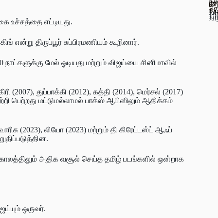
பூ
கல
67
ஊட
செ
அட
Jul
Jul
Jul
Jul
ை உச்சத்தை எட்டியது.
் என்று திருப்பூர் சுப்பிரமணியம் கூறினார்.
 நாட்களுக்கு மேல் ஓடியது மற்றும் விஜய்யை சினிமாவில்
(2007), துப்பாக்கி (2012), கத்தி (2014), மெர்சல் (2017)
ற்றி பெற்றது மட்டுமல்லாமல் பாக்ஸ் ஆபிஸிலும் ஆதிக்கம்
ிசு (2023), லியோ (2023) மற்றும் தி கிரேட்டஸ்ட் ஆஃப்
ுதிப்படுத்தின.
ா காலத்திலும் அதிக வசூல் செய்த தமிழ் படங்களில் ஒன்றாக
ய்யும் ஒருவர்.