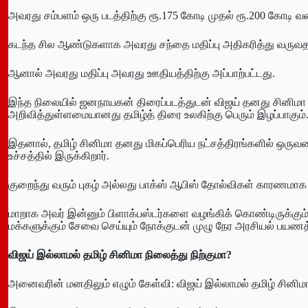
அவரது சம்பளம் ஒரு படத்திற்கு ரூ.175 கோடி முதல் ரூ.200 கோடி வர
கடந்த சில ஆண்டுகளாக அவரது சந்தை மதிப்பு அதிகரித்து வருவதா
ஆனால் அவரது மதிப்பு அவரது ஊதியத்திற்கு அப்பாற்பட்டது.
இந்த நிலையில் ஜனநாயகன் திரைப்படத்துடன் விஜய் தனது சினிமா
அறிவித்துள்ளமையானது தமிழ்த் திரை உலகிற்கு பெரும் இழப்பாகும்
இதனால், தமிழ் சினிமா தனது மிகப்பெரிய நட்சத்திரங்களில் ஒருவ
உச்சத்தில் இருக்கிறார்.
குறைந்து வரும் புகழ் அல்லது பாக்ஸ் ஆபிஸ் தோல்விகள் காரணமா
மாறாக அவர் இன்னும் பிளாக்பஸ்டர்களை வழங்கிக் கொண்டிருக்கும
மக்களுக்கும் ச‍ேவை செய்யும் நோக்குடன் முழு நேர அரசியல் பயண
விஜய் இல்லாமல் தமிழ் சினிமா நிலைத்து நிற்குமா
?
அனைவரின் மனதிலும் எழும் கேள்வி: விஜய் இல்லாமல் தமிழ் சினிமா