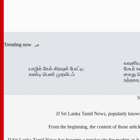
Trending now
வவுனிய
யாழில் கேக் கிரவுன் போட்டி:
மேயர் உ
கண்டி பெண் முதலிடம்
கைது ச
உத்தரவு
S
JJ Sri Lanka Tamil News, popularly known 
From the beginning, the content of those art
JJ Sri Lanka Tamil News has become a regular site for readers as it i