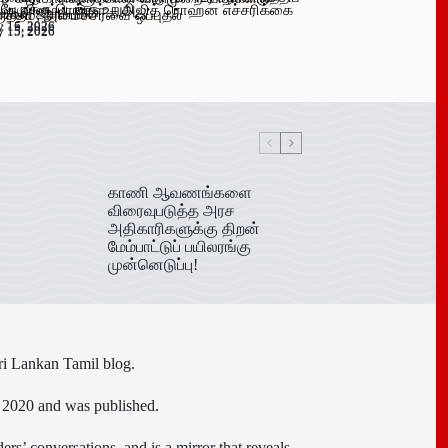
 பேருக்கு டெங்கு உறுதி
க விளம்பரங்கள் – அஜித் ரொஹன எச்சரிக்கை
ிகள் ஆரம்பம்!
ருத்தம்; அமைச்சரவை ஒப்புதல்
y 16, 2026
y 15, 2026
y 15, 2026
y 15, 2026
காணி ஆவணங்களை
விரைவுபடுத்த அரச
அதிகாரிகளுக்கு திறன்
மேம்பாட்டுப் பயிலரங்கு
முன்னெடுப்பு!
ri Lankan Tamil blog.
n 2020 and was published.
ers’ conversations, and is a mirror that reveals