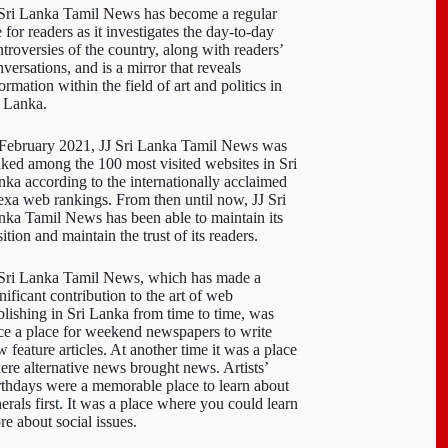
 Sri Lanka Tamil News has become a regular
e for readers as it investigates the day-to-day
troversies of the country, along with readers’
versations, and is a mirror that reveals
ormation within the field of art and politics in
i Lanka.
 February 2021, JJ Sri Lanka Tamil News was
nked among the 100 most visited websites in Sri
nka according to the internationally acclaimed
exa web rankings. From then until now, JJ Sri
nka Tamil News has been able to maintain its
ition and maintain the trust of its readers.
 Sri Lanka Tamil News, which has made a
nificant contribution to the art of web
blishing in Sri Lanka from time to time, was
ce a place for weekend newspapers to write
 feature articles. At another time it was a place
ere alternative news brought news. Artists’
rthdays were a memorable place to learn about
erals first. It was a place where you could learn
re about social issues.