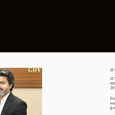
JJ
JJ
mo
20
Fr
wa
jj