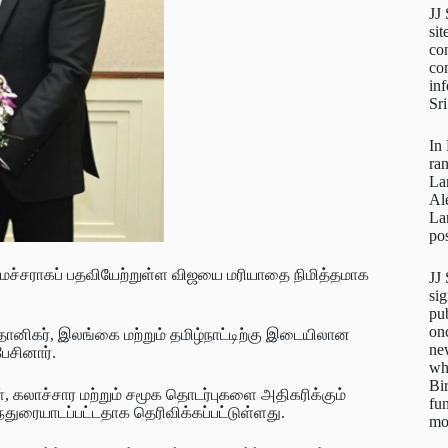
JJ
sit
con
con
inf
Sr
In
ra
La
Al
La
pos
ைச்சராகப் பதவியேற்றுள்ள விஜயை மரியாதை நிமித்தமாக
JJ
sig
pu
on
்தானிகர், இலங்கை மற்றும் தமிழ்நாட்டிற்கு இடையிலான
new
பேசினார்.
wh
Bi
 கலாச்சார மற்றும் சமூக தொடர்புகளை அதிகரிக்கும்
fun
ந்துரையாடப்பட்டதாக தெரிவிக்கப்பட்டுள்ளது.
mo