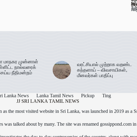
67
ஊட
பண
தி
Jul
Jul
Jul
Jul
ா மாநகர முன்னாள்
வரட்சியால் முற்றாக வறண்ட
ள்ளிட்ட நால்வரைக்
கந்தளாய் – விவசாயிகள்,
ெய்ய நீதிமன்றம்
மீனவர்கள் பாதிப்பு
ri Lanka News
Lanka Tamil News
Pickup
Ting
JJ SRI LANKA TAMIL NEWS
as the most visited website in Sri Lanka, was launched in 2019 as a S
icles was talked about by many. The site was renamed gossippond.com i
nvestigates the day-to-day controversies of the country, along with read