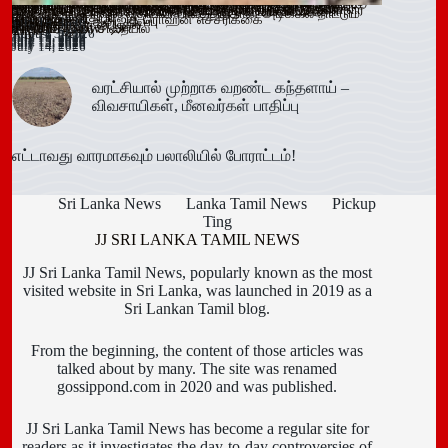
ஓகஸ்ட் நடுப்பகுதி வரை அபாயம் – வவுனியாவிலும் 67 பேருக்கு
இளைஞர்களை போதைக்கு இட்டுச் செல்லும் சமூக ஊடக
காலி சிறையை குறிவைத்து போதைப்பொருள் கடத்தல் முயற்சி
வவுனியா மாநகர முதல்வரை பதவி நீக்கும் வர்த்தமானிக்கு
கந்தளாயில் பொலிஸ் விசேட சோதனை!
வவுனியா – போகஸ்வெவ வீதி (B442) அபிவிருத்திப் பணிகள்
அரச அதிகாரிகளுக்கான விடுமுறை விதிகளில் திருத்தம்;
மஸ்கெலியா பொலிஸ் பிரிவில் போதைப்பொருளுடன் இருவர்
பூநகரி பிரதேச செயலகத்தின் புதிய உதவிப் பிரதேச செயலாளர்
யாழ். மாவட்ட கல்வி அபிவிருத்தி உப குழுக் கூட்டம்!
புதுக்குடியிருப்பு பாடசாலையில் பதற்றம்; சக மாணவர்களை
கல்வயல் நுணாவில் வீதியின் பாலத்திற்கான அடிக்கல் நாட்டும்
மீனவர்கள் பாதிப்பு
டெங்கு உறுதி
விளம்பரங்கள் – அஜித் ரொஹன எச்சரிக்கை
முறியடிப்பு
இடைக்காலத் தடை நீடிப்பு
July 15, 2026
ஆரம்பம்!
அமைச்சரவை ஒப்புதல்
கைது!
கடமையேற்பு!
July 15, 2026
Trending now
தாக்கிய மூவர் சிறையில்
விழா!
August 3, 2026
July 16, 2026
July 15, 2026
July 15, 2026
July 15, 2026
July 15, 2026
July 15, 2026
July 15, 2026
July 15, 2026
July 14, 2026
July 14, 2026
வரட்சியால் முற்றாக வறண்ட கந்தளாய் –
விவசாயிகள், மீனவர்கள் பாதிப்பு
எட்டாவது வாரமாகவும் பலாலியில் போராட்டம்!
Sri Lanka News
Lanka Tamil News
Pickup
Ting
JJ SRI LANKA TAMIL NEWS
JJ Sri Lanka Tamil News, popularly known as the most
visited website in Sri Lanka, was launched in 2019 as a
Sri Lankan Tamil blog.
From the beginning, the content of those articles was
talked about by many. The site was renamed
gossippond.com in 2020 and was published.
JJ Sri Lanka Tamil News has become a regular site for
readers as it investigates the day-to-day controversies of