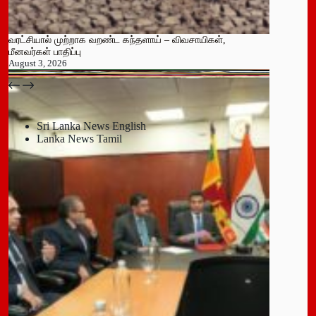
வரட்சியால் முற்றாக வறண்ட கந்தளாய் – விவசாயிகள்,
மீனவர்கள் பாதிப்பு
August 3, 2026
பதுளை மாநகர சபையின் NPP உறுப்பினர் திடீர் ராஜினாமா!
July 14, 2026
Sri Lanka News English
Lanka News Tamil
Leave a Reply
You must be
logged in
to post a comment.