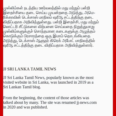
முஸ்­லிம்கள் நடத்­திய ஊர்­வ­லத்தில் மது மற்றும் பன்றி
இறைச்­சியை தடை செய்ய முயன்­றதை அடுத்து, அமெ­
ரிக்­காவின் டெக்சாஸ் மாநிலம் ஷரீஆ சட்­டத்­திற்கு தடை
விதிப்­ப­தாக அறி­வித்­துள்­ளது. பன்றி இறைச்சி, மது மற்றும்
லொட்­டரி சீட்­டு­களை விற்­பனை செய்­வதை நிறுத்­து­மாறு
முஸ்­லிம்­க­ளுக்குச் சொந்­த­மான கடை­க­ளுக்கு அழுத்தம்
கொடுக்கும் பிர­சா­ரத்தை ஒரு இமாம் தொடங்­கி­யதை
அடுத்து, டெக்சாஸ் ஆளுநர் கிரெக் அபோட் மாநி­லத்தில்
ஷரீஆ சட்­டத்­திற்கு தடை விதிப்­ப­தாக அறி­வித்­துள்ளார்.
JJ SRI LANKA TAMIL NEWS
JJ Sri Lanka Tamil News, popularly known as the most
visited website in Sri Lanka, was launched in 2019 as a
Sri Lankan Tamil blog.
From the beginning, the content of those articles was
talked about by many. The site was renamed jj-news.com
in 2020 and was published.