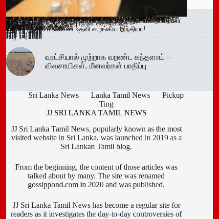
ஓகஸ்ட் நடுப்பகுதி வரை அபாயம் – வவுனியாவிலும் 67 பேருக்கு
இளைஞர்களை போதைக்கு இட்டுச் செல்லும் சமூக ஊடக
காலி சிறையை குறிவைத்து போதைப்பொருள் கடத்தல் முயற்சி
வவுனியா மாநகர முதல்வரை பதவி நீக்கும் வர்த்தமானிக்கு
கந்தளாயில் பொலிஸ் விசேட சோதனை!
வவுனியா – போகஸ்வெவ வீதி (B442) அபிவிருத்திப் பணிகள்
அரச அதிகாரிகளுக்கான விடுமுறை விதிகளில் திருத்தம்;
மஸ்கெலியா பொலிஸ் பிரிவில் போதைப்பொருளுடன் இருவர்
பூநகரி பிரதேச செயலகத்தின் புதிய உதவிப் பிரதேச செயலாளர்
யாழ். மாவட்ட கல்வி அபிவிருத்தி உப குழுக் கூட்டம்!
புதுக்குடியிருப்பு பாடசாலையில் பதற்றம்; சக மாணவர்களை
கல்வயல் நுணாவில் வீதியின் பாலத்திற்கான அடிக்கல் நாட்டும்
தெனியாய ஆரம்ப வைத்தியசாலைக்கு மருத்துவ உபகரணங்கள்
டெங்கு உறுதி
விளம்பரங்கள் – அஜித் ரொஹன எச்சரிக்கை
முறியடிப்பு
இடைக்காலத் தடை நீடிப்பு
July 15, 2026
ஆரம்பம்!
அமைச்சரவை ஒப்புதல்
கைது!
கடமையேற்பு!
July 15, 2026
தாக்கிய மூவர் சிறையில்
Trending now
விழா!
வழங்க ரூ.600 மில்லியன் உதவி வழங்கிய இந்தியா!
July 16, 2026
July 15, 2026
July 15, 2026
July 15, 2026
July 15, 2026
July 15, 2026
July 15, 2026
July 15, 2026
July 14, 2026
July 14, 2026
July 14, 2026
வரட்சியால் முற்றாக வறண்ட கந்தளாய் –
விவசாயிகள், மீனவர்கள் பாதிப்பு
Sri Lanka News
Lanka Tamil News
Pickup
Ting
JJ SRI LANKA TAMIL NEWS
JJ Sri Lanka Tamil News, popularly known as the most
visited website in Sri Lanka, was launched in 2019 as a
Sri Lankan Tamil blog.
From the beginning, the content of those articles was
talked about by many. The site was renamed
gossippond.com in 2020 and was published.
JJ Sri Lanka Tamil News has become a regular site for
readers as it investigates the day-to-day controversies of