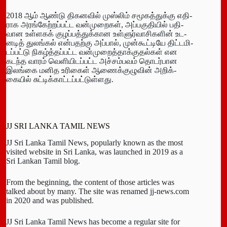
2018 ஆம் ஆண்டு திக­னவில் முஸ்லிம் சமூ­கத்­துக்கு எதி­
ராக அரங்­கேற்­றப்­பட்ட வன்­மு­றைகள், அப்­ப­கு­தியில் பதி­
வான உள்­ளகக் குழப்­பத்­துக்­கான உள்­ளுர்­வா­சி­களின் உட­
னடித் துலங்கல் என்­ப­தற்கு அப்பால், முன்­கூட்­டியே திட்­ட­மி­
டப்­பட்டு நிகழ்த்­தப்­பட்ட வன்­மு­றைத்­தாக்­கு­தல்கள் என
கடந்த வாரம் வெளி­யி­டப்­பட்ட அச்­சம்­பவம் தொடர்­பான
இலங்கை மனித உரிகைள் ஆணைக்­கு­ழுவின் அறிக்­
கையில் சுட்­டிக்­காட்­டப்­பட்­டுள்­ளது.
JJ SRI LANKA TAMIL NEWS
JJ Sri Lanka Tamil News, popularly known as the most
visited website in Sri Lanka, was launched in 2019 as a
Sri Lankan Tamil blog.
From the beginning, the content of those articles was
talked about by many. The site was renamed jj-news.com
in 2020 and was published.
JJ Sri Lanka Tamil News has become a regular site for