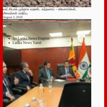
வரட்சியால் முற்றாக வறண்ட கந்தளாய் – விவசாயிகள்,
மீனவர்கள் பாதிப்பு
August 3, 2026
பதுளை மாநகர சபையின் NPP உறுப்பினர் திடீர் ராஜினாமா!
July 14, 2026
Sri Lanka News English
Lanka News Tamil
Leave a Reply
You must be
logged in
to post a comment.