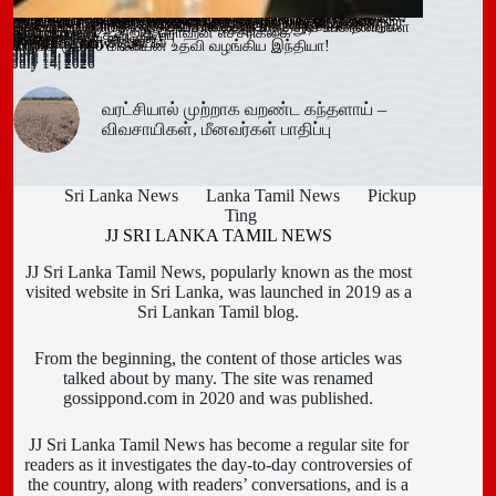
ஓகஸ்ட் நடுப்பகுதி வரை அபாயம் – வவுனியாவிலும் 67 பேருக்கு
இளைஞர்களை போதைக்கு இட்டுச் செல்லும் சமூக ஊடக
காலி சிறையை குறிவைத்து போதைப்பொருள் கடத்தல் முயற்சி
வவுனியா மாநகர முதல்வரை பதவி நீக்கும் வர்த்தமானிக்கு
கந்தளாயில் பொலிஸ் விசேட சோதனை!
வவுனியா – போகஸ்வெவ வீதி (B442) அபிவிருத்திப் பணிகள்
அரச அதிகாரிகளுக்கான விடுமுறை விதிகளில் திருத்தம்;
மஸ்கெலியா பொலிஸ் பிரிவில் போதைப்பொருளுடன் இருவர்
பூநகரி பிரதேச செயலகத்தின் புதிய உதவிப் பிரதேச செயலாளர்
யாழ். மாவட்ட கல்வி அபிவிருத்தி உப குழுக் கூட்டம்!
புதுக்குடியிருப்பு பாடசாலையில் பதற்றம்; சக மாணவர்களை
கல்வயல் நுணாவில் வீதியின் பாலத்திற்கான அடிக்கல் நாட்டும்
தெனியாய ஆரம்ப வைத்தியசாலைக்கு மருத்துவ உபகரணங்கள்
டெங்கு உறுதி
விளம்பரங்கள் – அஜித் ரொஹன எச்சரிக்கை
முறியடிப்பு
இடைக்காலத் தடை நீடிப்பு
July 15, 2026
ஆரம்பம்!
அமைச்சரவை ஒப்புதல்
கைது!
கடமையேற்பு!
July 15, 2026
தாக்கிய மூவர் சிறையில்
Trending now
விழா!
வழங்க ரூ.600 மில்லியன் உதவி வழங்கிய இந்தியா!
July 16, 2026
July 15, 2026
July 15, 2026
July 15, 2026
July 15, 2026
July 15, 2026
July 15, 2026
July 15, 2026
July 14, 2026
July 14, 2026
July 14, 2026
வரட்சியால் முற்றாக வறண்ட கந்தளாய் –
விவசாயிகள், மீனவர்கள் பாதிப்பு
Sri Lanka News
Lanka Tamil News
Pickup
Ting
JJ SRI LANKA TAMIL NEWS
JJ Sri Lanka Tamil News, popularly known as the most
visited website in Sri Lanka, was launched in 2019 as a
Sri Lankan Tamil blog.
From the beginning, the content of those articles was
talked about by many. The site was renamed
gossippond.com in 2020 and was published.
JJ Sri Lanka Tamil News has become a regular site for
readers as it investigates the day-to-day controversies of
the country, along with readers’ conversations, and is a