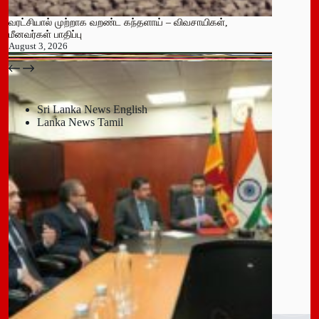
வரட்சியால் முற்றாக வறண்ட கந்தளாய் – விவசாயிகள்,
மீனவர்கள் பாதிப்பு
August 3, 2026
பதுளை மாநகர சபையின் NPP உறுப்பினர் திடீர் ராஜினாமா!
July 14, 2026
Sri Lanka News English
Lanka News Tamil
Leave a Reply
You must be
logged in
to post a comment.