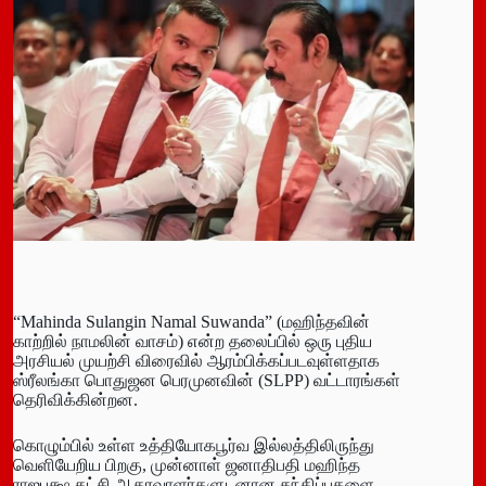
“Mahinda Sulangin Namal Suwanda” (மஹிந்தவின்
காற்றில் நாமலின் வாசம்) என்ற தலைப்பில் ஒரு புதிய
அரசியல் முயற்சி விரைவில் ஆரம்பிக்கப்படவுள்ளதாக
ஸ்ரீலங்கா பொதுஜன பெரமுனவின் (SLPP) வட்டாரங்கள்
தெரிவிக்கின்றன.
கொழும்பில் உள்ள உத்தியோகபூர்வ இல்லத்திலிருந்து
வெளியேறிய பிறகு, முன்னாள் ஜனாதிபதி மஹிந்த
ராஜபக்ஷ கட்சி ஆதரவாளர்களுடனான சந்திப்புகளை