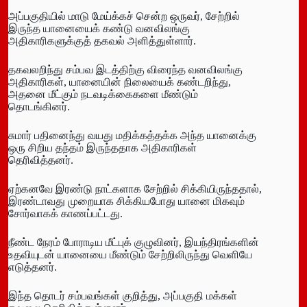
அப்பகுதியில் மாடு மேய்க்கச் சென்ற ஒருவர், சேற்றில்
இருந்த யானையைக் கண்டு வனவிலங்கு
அதிகாரிகளுக்குத் தகவல் அளித்துள்ளார்.
தகவலறிந்து சம்பவ இடத்திற்கு விரைந்த வனவிலங்கு
அதிகாரிகள், யானையின் நிலையைக் கண்டறிந்து,
அதனை மீட்கும் நடவடிக்கைகளை மீண்டும்
தொடங்கினர்.
சுமார் பதினைந்து வயது மதிக்கத்தக்க அந்த யானைக்கு
ஒரு சிறிய தந்தம் இருந்ததாக அதிகாரிகள்
தெரிவித்தனர்.
ஏற்கனவே இரண்டு நாட்களாக சேற்றில் சிக்கியிருந்ததால்,
இரண்டாவது முறையாக சிக்கியபோது யானை மிகவும்
சோர்வாகக் காணப்பட்டது.
நீண்ட நேரம் போராடிய மீட்புக் குழுவினர், இயந்திரங்களின்
உதவியுடன் யானையை மீண்டும் சேற்றிலிருந்து வெளியே
எடுத்தனர்.
இந்த தொடர் சம்பவங்கள் குறித்து, அப்பகுதி மக்கள்