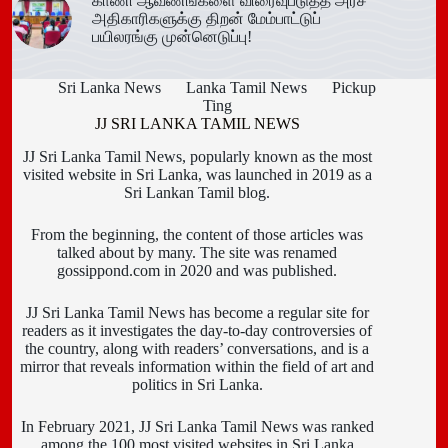
காணி ஆவணங்களை விரைவுபடுத்த அரச
அதிகாரிகளுக்கு திறன் மேம்பாட்டுப்
பயிலரங்கு முன்னெடுப்பு!
Sri Lanka News
Lanka Tamil News
Pickup
Ting
JJ SRI LANKA TAMIL NEWS
JJ Sri Lanka Tamil News, popularly known as the most
visited website in Sri Lanka, was launched in 2019 as a
Sri Lankan Tamil blog.
From the beginning, the content of those articles was
talked about by many. The site was renamed
gossippond.com in 2020 and was published.
JJ Sri Lanka Tamil News has become a regular site for
readers as it investigates the day-to-day controversies of
the country, along with readers’ conversations, and is a
mirror that reveals information within the field of art and
politics in Sri Lanka.
In February 2021, JJ Sri Lanka Tamil News was ranked
among the 100 most visited websites in Sri Lanka