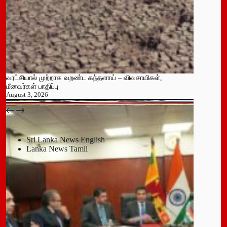
வரட்சியால் முற்றாக வறண்ட கந்தளாய் – விவசாயிகள்,
மீனவர்கள் பாதிப்பு
August 3, 2026
பதுளை மாநகர சபையின் NPP உறுப்பினர் திடீர் ராஜினாமா!
July 14, 2026
Sri Lanka News English
Lanka News Tamil
Leave a Reply