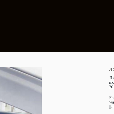
JJ
JJ
mo
20
Fr
wa
jj