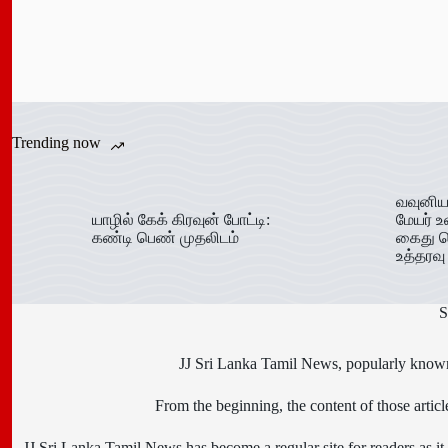
Trending now
வவுனிய
யாழில் கேக் கிரவுன் போட்டி:
மேயர் உ
கண்டி பெண் முதலிடம்
கைது ச
உத்தரவு
S
JJ Sri Lanka Tamil News, popularly known 
From the beginning, the content of those art
JJ Sri Lanka Tamil News has become a regular site for readers as it i