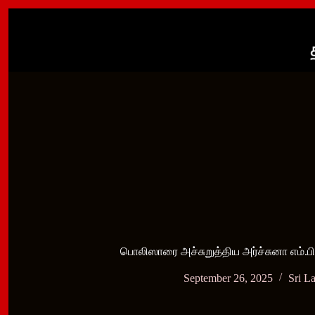
Skip
to
content
பொலிஸாரை அச்சுறுத்திய அர்ச்சுனா எம்.பி; ந
September 26, 2025
Sri L