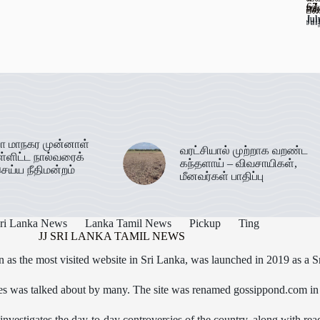
67
ஊட
வர
பண
Jul
Jul
Jul
Jul
ா மாநகர முன்னாள்
வரட்சியால் முற்றாக வறண்ட
ள்ளிட்ட நால்வரைக்
கந்தளாய் – விவசாயிகள்,
ெய்ய நீதிமன்றம்
மீனவர்கள் பாதிப்பு
ri Lanka News
Lanka Tamil News
Pickup
Ting
JJ SRI LANKA TAMIL NEWS
as the most visited website in Sri Lanka, was launched in 2019 as a S
icles was talked about by many. The site was renamed gossippond.com i
nvestigates the day-to-day controversies of the country, along with read