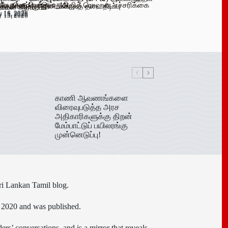
 பேருக்கு டெங்கு உறுதி
க விளம்பரங்கள் – அஜித் ரொஹன எச்சரிக்கை
்த்தமானிக்கு இடைக்காலத் தடை நீடிப்பு
ிகள் ஆரம்பம்!
y 16, 2026
y 15, 2026
y 15, 2026
y 15, 2026
காணி ஆவணங்களை
விரைவுபடுத்த அரச
அதிகாரிகளுக்கு திறன்
மேம்பாட்டுப் பயிலரங்கு
முன்னெடுப்பு!
ri Lankan Tamil blog.
n 2020 and was published.
ers’ conversations, and is a mirror that reveals