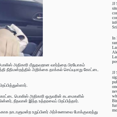
JJ
sit
con
con
inf
Sr
In
ra
La
Al
La
pos
 பொலிஸ் அதிகாரி மீதுதவறான வார்த்தை பிரயோகம்
த்தி நீதிமன்றத்தில் அறிக்கை தாக்கல் செய்யுமாறு கோட்டை
JJ
sig
pu
ப்பித்துள்ளார்.
on
new
wh
த கோட்டை பொலிஸ் அதிகாரி ஒருவரின் கடமைகளில்
Bi
்னர், நீதவான் இந்த உத்தரவைப் பிறப்பித்தார்.
fun
mo
காக நாடாளுமன்ற உறுப்பினர் அர்ச்சுனாவை போக்குவரத்து