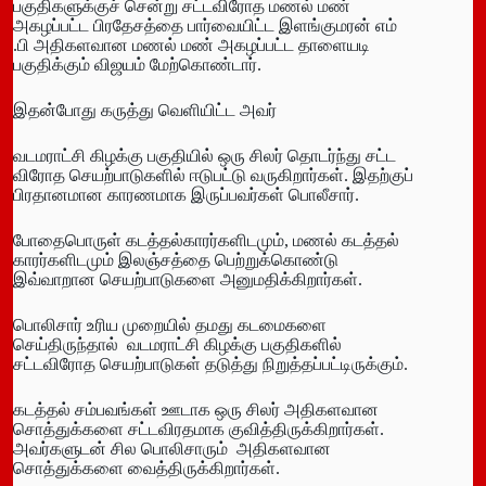
பகுதிகளுக்குச் சென்று சட்டவிரோத மணல் மண்
அகழப்பட்ட பிரதேசத்தை பார்வையிட்ட இளங்குமரன் எம்
.பி அதிகளவான மணல் மண் அகழப்பட்ட தாளையடி
பகுதிக்கும் விஜயம் மேற்கொண்டார்.
இதன்போது கருத்து வெளியிட்ட அவர்
வடமராட்சி கிழக்கு பகுதியில் ஒரு சிலர் தொடர்ந்து சட்ட
விரோத செயற்பாடுகளில் ஈடுபட்டு வருகிறார்கள். இதற்குப்
பிரதானமான காரணமாக இருப்பவர்கள் பொலீசார்.
போதைபொருள் கடத்தல்காரர்களிடமும், மணல் கடத்தல்
காரர்களிடமும் இலஞ்சத்தை பெற்றுக்கொண்டு
இவ்வாறான செயற்பாடுகளை அனுமதிக்கிறார்கள்.
பொலிசார் உரிய முறையில் தமது கடமைகளை
செய்திருந்தால் வடமராட்சி கிழக்கு பகுதிகளில்
சட்டவிரோத செயற்பாடுகள் தடுத்து நிறுத்தப்பட்டிருக்கும்.
கடத்தல் சம்பவங்கள் ஊடாக ஒரு சிலர் அதிகளவான
சொத்துக்களை சட்டவிரதமாக குவித்திருக்கிறார்கள்.
அவர்களுடன் சில பொலிசாரும் அதிகளவான
சொத்துக்களை வைத்திருக்கிறார்கள்.