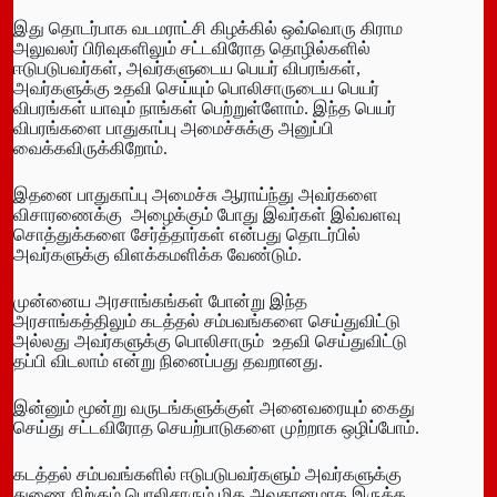
இது தொடர்பாக வடமராட்சி கிழக்கில் ஒவ்வொரு கிராம
அலுவலர் பிரிவுகளிலும் சட்டவிரோத தொழில்களில்
ஈடுபடுபவர்கள், அவர்களுடைய பெயர் விபரங்கள்,
அவர்களுக்கு உதவி செய்யும் பொலிசாருடைய பெயர்
விபரங்கள் யாவும் நாங்கள் பெற்றுள்ளோம். இந்த பெயர்
விபரங்களை பாதுகாப்பு அமைச்சுக்கு அனுப்பி
வைக்கவிருக்கிறோம்.
இதனை பாதுகாப்பு அமைச்சு ஆராய்ந்து அவர்களை
விசாரணைக்கு அழைக்கும் போது இவர்கள் இவ்வளவு
சொத்துக்களை சேர்த்தார்கள் என்பது தொடர்பில்
அவர்களுக்கு விளக்கமளிக்க வேண்டும்.
முன்னைய அரசாங்கங்கள் போன்று இந்த
அரசாங்கத்திலும் கடத்தல் சம்பவங்களை செய்துவிட்டு
அல்லது அவர்களுக்கு பொலிசாரும் உதவி செய்துவிட்டு
தப்பி விடலாம் என்று நினைப்பது தவறானது.
இன்னும் மூன்று வருடங்களுக்குள் அனைவரையும் கைது
செய்து சட்டவிரோத செயற்பாடுகளை முற்றாக ஒழிப்போம்.
கடத்தல் சம்பவங்களில் ஈடுபடுபவர்களும் அவர்களுக்கு
துணை நிற்கும் பொலிசாரும் மிக அவதானமாக இருக்க