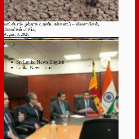
வரட்சியால் முற்றாக வறண்ட கந்தளாய் – விவசாயிகள்,
மீனவர்கள் பாதிப்பு
August 3, 2026
பதுளை மாநகர சபையின் NPP உறுப்பினர் திடீர் ராஜினாமா!
July 14, 2026
Sri Lanka News English
Lanka News Tamil
Leave a Reply
You must be
logged in
to post a comment.