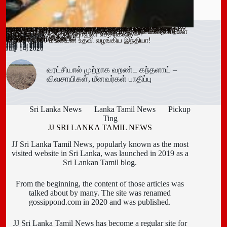
ஓகஸ்ட் நடுப்பகுதி வரை அபாயம் – வவுனியாவிலும் 67 பேருக்கு
இளைஞர்களை போதைக்கு இட்டுச் செல்லும் சமூக ஊடக
காலி சிறையை குறிவைத்து போதைப்பொருள் கடத்தல் முயற்சி
வவுனியா மாநகர முதல்வரை பதவி நீக்கும் வர்த்தமானிக்கு
கந்தளாயில் பொலிஸ் விசேட சோதனை!
வவுனியா – போகஸ்வெவ வீதி (B442) அபிவிருத்திப் பணிகள்
அரச அதிகாரிகளுக்கான விடுமுறை விதிகளில் திருத்தம்;
மஸ்கெலியா பொலிஸ் பிரிவில் போதைப்பொருளுடன் இருவர்
பூநகரி பிரதேச செயலகத்தின் புதிய உதவிப் பிரதேச செயலாளர்
யாழ். மாவட்ட கல்வி அபிவிருத்தி உப குழுக் கூட்டம்!
புதுக்குடியிருப்பு பாடசாலையில் பதற்றம்; சக மாணவர்களை
கல்வயல் நுணாவில் வீதியின் பாலத்திற்கான அடிக்கல் நாட்டும்
தெனியாய ஆரம்ப வைத்தியசாலைக்கு மருத்துவ உபகரணங்கள்
டெங்கு உறுதி
விளம்பரங்கள் – அஜித் ரொஹன எச்சரிக்கை
முறியடிப்பு
இடைக்காலத் தடை நீடிப்பு
July 15, 2026
ஆரம்பம்!
அமைச்சரவை ஒப்புதல்
கைது!
கடமையேற்பு!
July 15, 2026
தாக்கிய மூவர் சிறையில்
Trending now
விழா!
வழங்க ரூ.600 மில்லியன் உதவி வழங்கிய இந்தியா!
July 16, 2026
July 15, 2026
July 15, 2026
July 15, 2026
July 15, 2026
July 15, 2026
July 15, 2026
July 15, 2026
July 14, 2026
July 14, 2026
July 14, 2026
வரட்சியால் முற்றாக வறண்ட கந்தளாய் –
விவசாயிகள், மீனவர்கள் பாதிப்பு
Sri Lanka News
Lanka Tamil News
Pickup
Ting
JJ SRI LANKA TAMIL NEWS
JJ Sri Lanka Tamil News, popularly known as the most
visited website in Sri Lanka, was launched in 2019 as a
Sri Lankan Tamil blog.
From the beginning, the content of those articles was
talked about by many. The site was renamed
gossippond.com in 2020 and was published.
JJ Sri Lanka Tamil News has become a regular site for